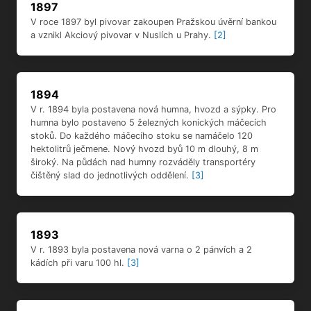
V r. 1894 byla postavena nová humna, hvozd a sýpky. Pro
humna bylo postaveno 5 železných konických máčecích
stoků. Do každého máčecího stoku se namáčelo 120
hektolitrů ječmene. Nový hvozd byů 10 m dlouhý, 8 m
široký. Na půdách nad humny rozváděly transportéry
čištěný slad do jednotlivých oddělení.
[3]
1893
V r. 1893 byla postavena nová varna o 2 pánvích a 2
kádích při varu 100 hl.
[3]
1892
V r. 1892 zde byla postavena nová kotelna a od firmy
Novák a Jahn dodán parní kotel.
[3]