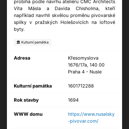
probíhá podle návrhu ateliéru CMC Architects
Víta Másla a Davida Chisholma, kteří
například navrhli skvělou proměnu pivovarské
spilky v pražských Holešovicích na loftové
byty.
🏛️ Kulturní památka
Adresa
Křesomyslova
1676/17a, 140 00
Praha 4 - Nusle
Kulturní památka
1601712288
Rok stavby
1694
WWW domu
https://www.nuselsky
-pivovar.com/