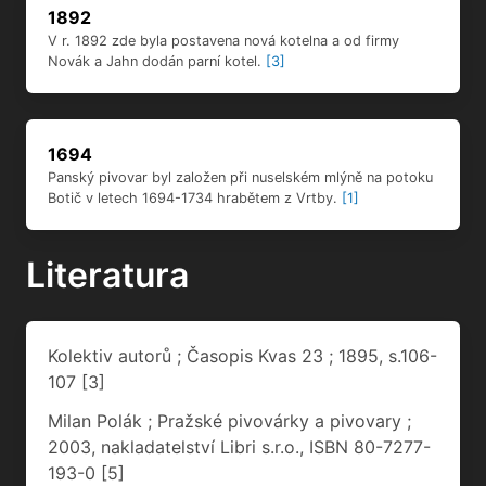
1694
Panský pivovar byl založen při nuselském mlýně na potoku
Botič v letech 1694-1734 hrabětem z Vrtby.
[1]
Literatura
Kolektiv autorů ; Časopis Kvas 23 ; 1895, s.106-
107
[3]
Milan Polák ; Pražské pivovárky a pivovary ;
2003, nakladatelství Libri s.r.o., ISBN 80-7277-
193-0
[5]
Články