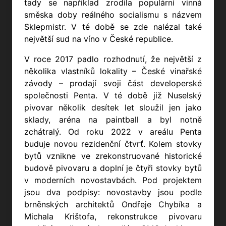
tady se například zrodila populární vinná
směska doby reálného socialismu s názvem
Sklepmistr. V té době se zde nalézal také
největší sud na víno v České republice.
V roce 2017 padlo rozhodnutí, že největší z
několika vlastníků lokality – České vinařské
závody – prodají svoji část developerské
společnosti Penta. V té době již Nuselský
pivovar několik desítek let sloužil jen jako
sklady, aréna na paintball a byl notně
zchátralý. Od roku 2022 v areálu Penta
buduje novou rezidenční čtvrť. Kolem stovky
bytů vznikne ve zrekonstruované historické
budově pivovaru a doplní je čtyři stovky bytů
v moderních novostavbách. Pod projektem
jsou dva podpisy: novostavby jsou podle
brněnských architektů Ondřeje Chybíka a
Michala Krištofa, rekonstrukce pivovaru