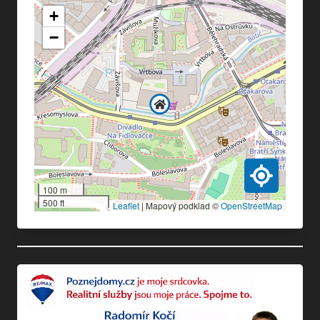
+
−
100 m
500 ft
Leaflet
|
Mapový podklad ©
OpenStreetMap
Doplňující info