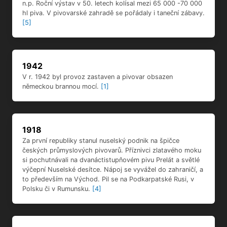
V r. 1942 byl provoz zastaven a pivovar obsazen
německou brannou mocí.
[1]
1918
Za první republiky stanul nuselský podnik na špičce
českých průmyslových pivovarů. Příznivci zlatavého moku
si pochutnávali na dvanáctistupňovém pivu Prelát a světlé
výčepní Nuselské desítce. Nápoj se vyvážel do zahraničí, a
to především na Východ. Pil se na Podkarpatské Rusi, v
Polsku či v Rumunsku.
[4]
1897
V roce 1897 byl pivovar zakoupen Pražskou úvěrní bankou
a vznikl Akciový pivovar v Nuslích u Prahy.
[2]
1894