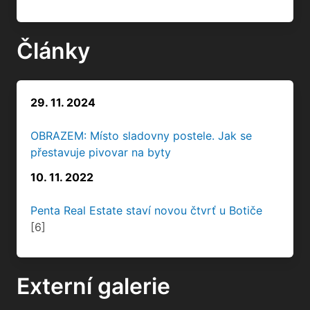
29. 11. 2024
OBRAZEM: Místo sladovny postele. Jak se
přestavuje pivovar na byty
10. 11. 2022
Penta Real Estate staví novou čtvrť u Botiče
[6]
Externí galerie
Dům nemá k dispozici žádné externí galerie.
Facebook