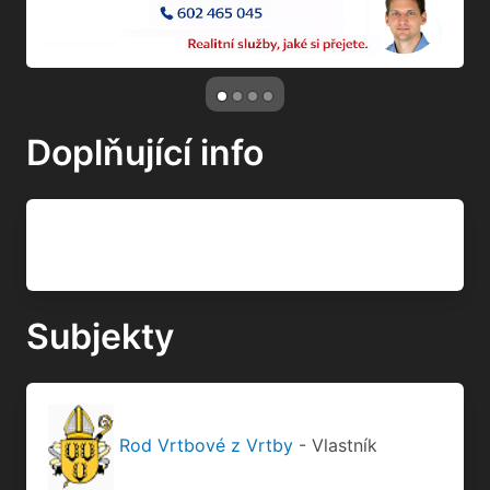
Subjekty
Rod Vrtbové z Vrtby
- Vlastník
Novák & Jahn
- Společnost
Časová osa