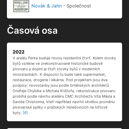
2022
V areálu Penta buduje novou rezidenční čtvrť. Kolem stovky
bytů vznikne ve zrekonstruované historické budově
pivovaru a doplní je čtyři stovky bytů v moderních
novostavbách. K dispozici tu bude také supermarket,
restaurace, drogerie i lékárna. Pod projektem jsou dva
podpisy: novostavby jsou podle brněnských architektů
Ondřeje Chybíka a Michala Krištofa, rekonstrukce pivovaru
probíhá podle návrhu ateliéru CMC Architects Víta Másla a
Davida Chisholma, kteří například navrhli skvělou proměnu
pivovarské spilky v pražských Holešovicích na loftové
byty.
[6]
2017
V roce 2017 padlo rozhodnutí, že největší z několika
vlastníků lokality – České vinařské závody – prodají svoji
část developerské společnosti Penta. V té době již
Nuselský pivovar několik desítek let sloužil jen jako sklady,
aréna na paintball a byl notně zchátralý.
[6]