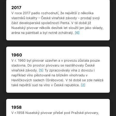
1960
V r. 1960 byl pivovar uzavřen a v provozu zůstala pouze
sladovna. Do prostor pivovaru se nastěhovaly České
vinařské závody.
[5]
Ty zpracovávaly vína z dovozu i
například víno pěstované na blízkém vinohradu v
Havlíčkových sadech (Grébovce). V té době se zde nalézá
také největší sud na víno v České republice.
[2]
1958
V r.1958 Nuselský pivovar přešel pod Pražské pivovary,
n.p. Roční výstav v 50. letech kolísal mezi 65 000 -70 000
hl piva. V pivovarské zahradě se pořádaly i taneční zábavy.
[5]
1942