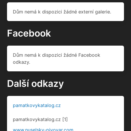
Dům nemá k dispozici žádné Facebook
odkazy.
Další odkazy
pamatkovykatalog.cz
pamatkovykatalog.cz
[1]
www.nuselsky-pivovar.com
nuselsky-pivovar.com
cs.wikipedia.org
cs.wikipedia.org
[2]