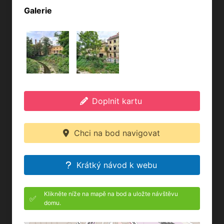
Galerie
Doplnit kartu
Chci na bod navigovat
Krátký návod k webu
Klikněte níže na mapě na bod a uložte návštěvu
✅
domu.