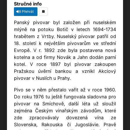
Stručné info
Přehrát
Panský pivovar byl založen při nuselském
mlýně na potoku Botič v letech 1694-1734
hrabětem z Vrtby. Nuselský pivovar patřil od
18. století k největším pivovarům ve střední
Evropě. V r. 1892 zde byla postavena nová
kotelna a od firmy Novák a Jahn dodán parní
kotel. V roce 1897 byl pivovar zakoupen
Pražskou úvěrní bankou a vznikl Akciový
pivovar v Nuslích u Prahy.
Pivo se v něm přestalo vařit až v roce 1960.
Do roku 1976 tu ještě fungovala sladovna pro
pivovar na Smíchově, další léta už sloužil
zejména Českým vinařským závodům, které
zde zpracovávaly dovezená vína ze
Slovenska, Rakouska či Jugoslávie. Pravě