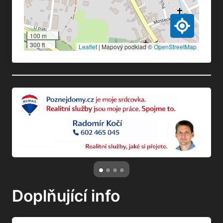
100 m
300 ft
Leaflet
|
Mapový podklad ©
OpenStreetMap
Doplňující info