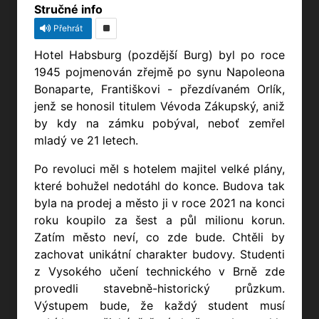
Stručné info
Přehrát
Hotel Habsburg (pozdější Burg) byl po roce
1945 pojmenován zřejmě po synu Napoleona
Bonaparte, Františkovi - přezdívaném Orlík,
jenž se honosil titulem Vévoda Zákupský, aniž
by kdy na zámku pobýval, neboť zemřel
mladý ve 21 letech.
Po revoluci měl s hotelem majitel velké plány,
které bohužel nedotáhl do konce. Budova tak
byla na prodej a město ji v roce 2021 na konci
roku koupilo za šest a půl milionu korun.
Zatím město neví, co zde bude. Chtěli by
zachovat unikátní charakter budovy. Studenti
z Vysokého učení technického v Brně zde
provedli stavebně-historický průzkum.
Výstupem bude, že každý student musí