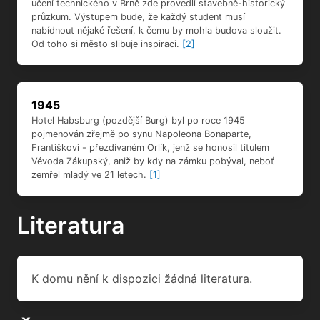
učení technického v Brně zde provedli stavebně-historický
průzkum. Výstupem bude, že každý student musí
nabídnout nějaké řešení, k čemu by mohla budova sloužit.
Od toho si město slibuje inspiraci.
[2]
1945
Hotel Habsburg (pozdější Burg) byl po roce 1945
pojmenován zřejmě po synu Napoleona Bonaparte,
Františkovi - přezdívaném Orlík, jenž se honosil titulem
Vévoda Zákupský, aniž by kdy na zámku pobýval, neboť
zemřel mladý ve 21 letech.
[1]
Literatura
K domu nění k dispozici žádná literatura.