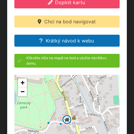
Doplnit kartu
Chci na bod navigovat
Krátký návod k webu
Klikněte níže na mapě na bod a uložte návštěvu
✅
domu.
+
−