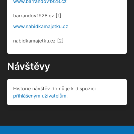
www.barrandov1928.cz
barrandov1928.cz
[1]
www.nabidkamajetku.cz
nabidkamajetku.cz
[2]
Návštěvy
Historie návštěv domů je k dispozici
přihlášeným uživatelům
.