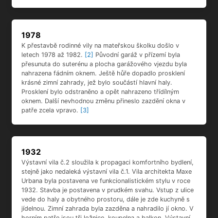
1978
K přestavbě rodinné vily na mateřskou školku došlo v
letech 1978 až 1982.
[2]
Původní garáž v přízemí byla
přesunuta do suterénu a plocha garážového vjezdu byla
nahrazena fádním oknem. Ještě hůře dopadlo prosklení
krásné zimní zahrady, jež bylo součástí hlavní haly.
Prosklení bylo odstraněno a opět nahrazeno třídílným
oknem. Další nevhodnou změnu přineslo zazdění okna v
patře zcela vpravo.
[3]
1932
Výstavní vila č.2 sloužila k propagaci komfortního bydlení,
stejně jako nedaleká výstavní vila č.1. Vila architekta Maxe
Urbana byla postavena ve funkcionalistickém stylu v roce
1932. Stavba je postavena v prudkém svahu. Vstup z ulice
vede do haly a obytného prostoru, dále je zde kuchyně s
jídelnou. Zimní zahrada byla zazděna a nahradilo jí okno. V
horním patře jsou tři ložnice, koupelna a balkon. Výstavní