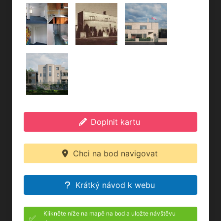
Doplnit kartu
Chci na bod navigovat
Krátký návod k webu
Klikněte níže na mapě na bod a uložte návštěvu
✅