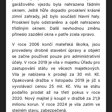
garážového vjezdu byla nahrazena fádním
oknem. Ještě hůře dopadlo prosklení krásné
zimní zahrady, jež bylo součástí hlavní haly.
Prosklení bylo odstraněno a opět nahrazeno
třídílným oknem. Další nevhodnou změnu
přineslo zazdění okna v patře zcela vpravo.
V roce 2006 končí mateřská školka, jsou
provedeny drobné stavební úpravy a objekt
se začne používat pouze pro administrativní
účely. V roce 2019 je vila v majetku Úřadu pro
zastupování státu ve věcech majetkových.
Vila je nabízena k prodeji za 30 mil. Kč.
Opakovaná dražba v listopadu 2019 je již s
vyvolávací cenou 25 mil. Kč. Vilu se státu
podařilo prodat až na třetí pokus v roce
2020. Nový majitel ji koupil v dražbě za 21,9
milionu korun. V roce 2024 je vila zatím ve
stejném stavu, zabezpečená.