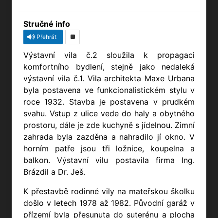
Stručné info
Přehrát
Výstavní vila č.2 sloužila k propagaci
komfortního bydlení, stejně jako nedaleká
výstavní vila č.1. Vila architekta Maxe Urbana
byla postavena ve funkcionalistickém stylu v
roce 1932. Stavba je postavena v prudkém
svahu. Vstup z ulice vede do haly a obytného
prostoru, dále je zde kuchyně s jídelnou. Zimní
zahrada byla zazděna a nahradilo jí okno. V
horním patře jsou tři ložnice, koupelna a
balkon. Výstavní vilu postavila firma Ing.
Brázdil a Dr. Ješ.
K přestavbě rodinné vily na mateřskou školku
došlo v letech 1978 až 1982. Původní garáž v
přízemí byla přesunuta do suterénu a plocha