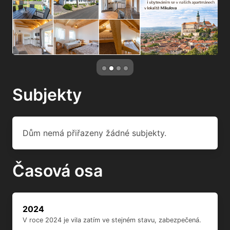
Subjekty
Dům nemá přiřazeny žádné subjekty.
Časová osa
2024
V roce 2024 je vila zatím ve stejném stavu, zabezpečená.