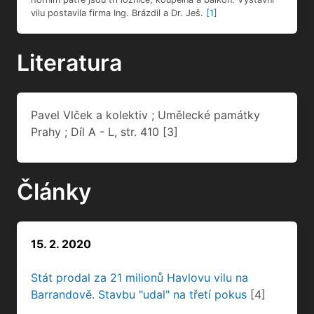
vilu postavila firma Ing. Brázdil a Dr. Ješ.
[1]
Literatura
Pavel Vlček a kolektiv ; Umělecké památky
Prahy ; Díl A - L, str. 410
[3]
Články
15. 2. 2020
Stát prodal za 21 milionů Havlovu vilu na
Barrandově. Stavbu "udal" na třetí pokus
[4]