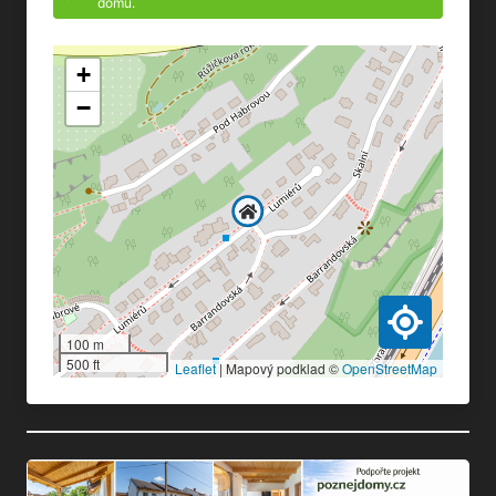
domu.
+
−
100 m
500 ft
Leaflet
|
Mapový podklad ©
OpenStreetMap