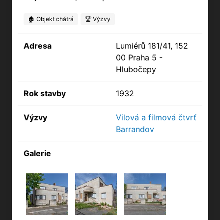
🏚️ Objekt chátrá
🏆 Výzvy
Adresa
Lumiérů 181/41, 152
00 Praha 5 -
Hlubočepy
Rok stavby
1932
Výzvy
Vilová a filmová čtvrť
Barrandov
Galerie