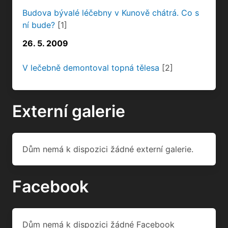
Budova bývalé léčebny v Kunově chátrá. Co s
ní bude?
[1]
26. 5. 2009
V lečebně demontoval topná tělesa
[2]
Externí galerie
Dům nemá k dispozici žádné externí galerie.
Facebook
Dům nemá k dispozici žádné Facebook