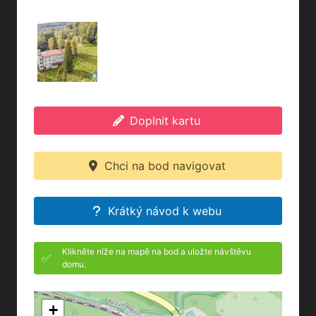
Doplnit kartu
Chci na bod navigovat
Krátký návod k webu
Klikněte níže na mapě na bod a uložte návštěvu
✅
domu.
+