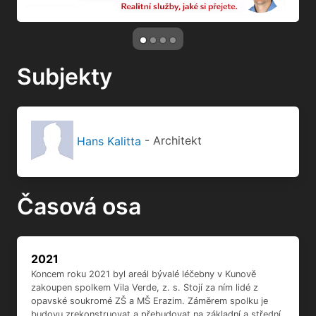
Subjekty
Hans Kalitta
- Architekt
Časová osa
2021
Koncem roku 2021 byl areál bývalé léčebny v Kunově
zakoupen spolkem Vila Verde, z. s. Stojí za ním lidé z
opavské soukromé ZŠ a MŠ Erazim. Záměrem spolku je
budovu zrekonstruovat a přebudovat na základní a střední