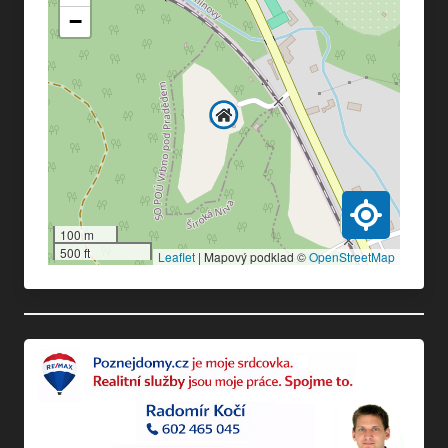
−
100 m
500 ft
Leaflet
|
Mapový podklad ©
OpenStreetMap