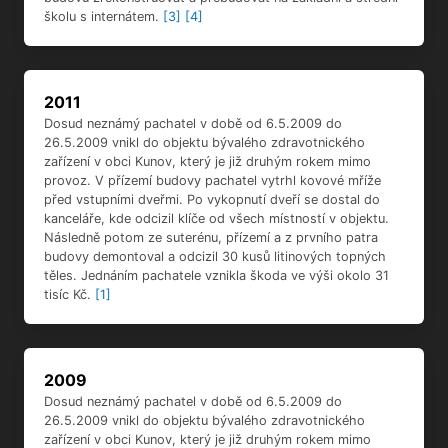
školu s internátem.
[3]
[4]
2011
Dosud neznámý pachatel v době od 6.5.2009 do
26.5.2009 vnikl do objektu bývalého zdravotnického
zařízení v obci Kunov, který je již druhým rokem mimo
provoz. V přízemí budovy pachatel vytrhl kovové mříže
před vstupními dveřmi. Po vykopnutí dveří se dostal do
kanceláře, kde odcizil klíče od všech místností v objektu.
Následně potom ze suterénu, přízemí a z prvního patra
budovy demontoval a odcizil 30 kusů litinových topných
těles. Jednáním pachatele vznikla škoda ve výši okolo 31
tisíc Kč.
[1]
2009
Dosud neznámý pachatel v době od 6.5.2009 do
26.5.2009 vnikl do objektu bývalého zdravotnického
zařízení v obci Kunov, který je již druhým rokem mimo