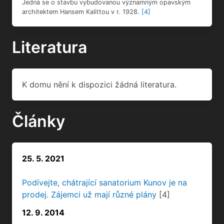
Jedná se o stavbu vybudovanou významným opavským
architektem Hansem Kalittou v r. 1928.
[4]
Literatura
K domu nění k dispozici žádná literatura.
Články
25. 5. 2021
Podívejte, chátrající sanatorium Kunov je na
prodej. Zájemci už mají různé plány
[4]
12. 9. 2014