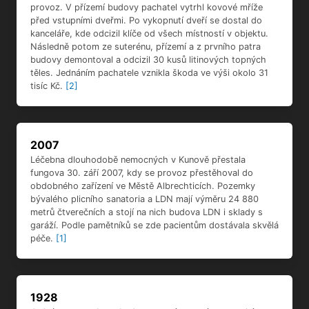
provoz. V přízemí budovy pachatel vytrhl kovové mříže
před vstupními dveřmi. Po vykopnutí dveří se dostal do
kanceláře, kde odcizil klíče od všech místností v objektu.
Následně potom ze suterénu, přízemí a z prvního patra
budovy demontoval a odcizil 30 kusů litinových topných
těles. Jednáním pachatele vznikla škoda ve výši okolo 31
tisíc Kč.
[2]
2007
Léčebna dlouhodobě nemocných v Kunově přestala
fungova 30. září 2007, kdy se provoz přestěhoval do
obdobného zařízení ve Městě Albrechticích. Pozemky
bývalého plicního sanatoria a LDN mají výměru 24 880
metrů čtverečních a stojí na nich budova LDN i sklady s
garáží. Podle pamětníků se zde pacientům dostávala skvělá
péče.
[1]
1928