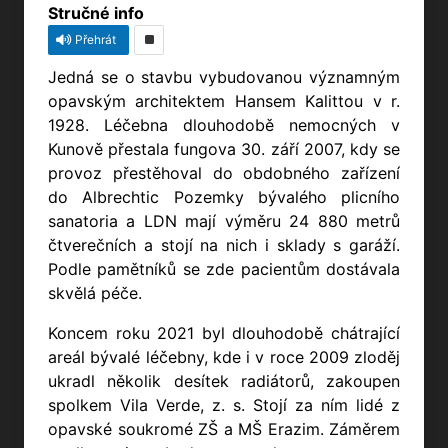
Stručné info
Přehrát
Jedná se o stavbu vybudovanou významným
opavským architektem Hansem Kalittou v r.
1928. Léčebna dlouhodobě nemocných v
Kunově přestala fungova 30. září 2007, kdy se
provoz přestěhoval do obdobného zařízení
do Albrechtic Pozemky bývalého plicního
sanatoria a LDN mají výměru 24 880 metrů
čtverečních a stojí na nich i sklady s garáží.
Podle pamětníků se zde pacientům dostávala
skvělá péče.
Koncem roku 2021 byl dlouhodobě chátrající
areál bývalé léčebny, kde i v roce 2009 zloděj
ukradl několik desítek radiátorů, zakoupen
spolkem Vila Verde, z. s. Stojí za ním lidé z
opavské soukromé ZŠ a MŠ Erazim. Záměrem