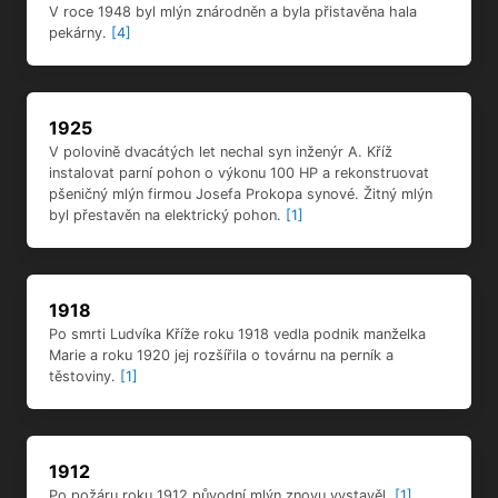
instalovat parní pohon o výkonu 100 HP a rekonstruovat
pšeničný mlýn firmou Josefa Prokopa synové. Žitný mlýn
byl přestavěn na elektrický pohon.
[1]
1918
Po smrti Ludvíka Kříže roku 1918 vedla podnik manželka
Marie a roku 1920 jej rozšířila o továrnu na perník a
těstoviny.
[1]
1912
Po požáru roku 1912 původní mlýn znovu vystavěl.
[1]
1908
V roce 1908 mlýn zakoupil Ludvík Kříž, který začal na
přilehlých pozemcích budovat nový, výhodněji položený