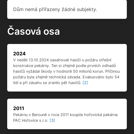
2024
V neděli 13.10.2024 zasahovali hasiči u požáru střešní
konstrukce pekárny. Ten si zřejmě podle prvních odhadů
hasičů vyžádal škody v hodnotě 50 milionů korun. Příčinou
požáru byla zřejmě technická závada. Evakuováno bylo 54
lidí a při zásahu se zranilo pět hasičů.
[2]
2011
Pekárnu v Berouně v roce 2011 koupila hořovická pekárna
PAC Hořovice s.r.o.
[3]
2009
V roce 2009 město Beroun přebudovává budovu bývalého
žitného mlýna na kulturní centrum.
[5]