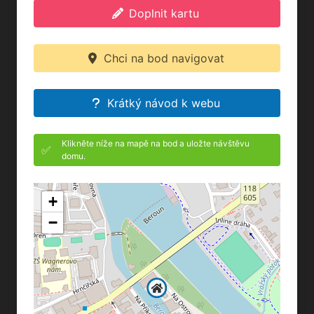
Doplnit kartu
Chci na bod navigovat
Krátký návod k webu
Klikněte níže na mapě na bod a uložte návštěvu
✅
domu.
+
−