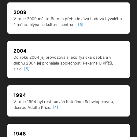
2004
Do roku 2004 jej provozovala jako fyzická osoba a v
dubnu 2004 jej pronajala společnosti Pekárna U Křížů,
s.r.o.
[5]
1994
V roce 1994 byl restituován Kateřinou Schwippelovou,
dcerou Adolfa Kříže.
[4]
1948
V roce 1948 byl mlýn znárodněn a byla přistavěna hala
pekárny.
[4]
1925
V polovině dvacátých let nechal syn inženýr A. Kříž