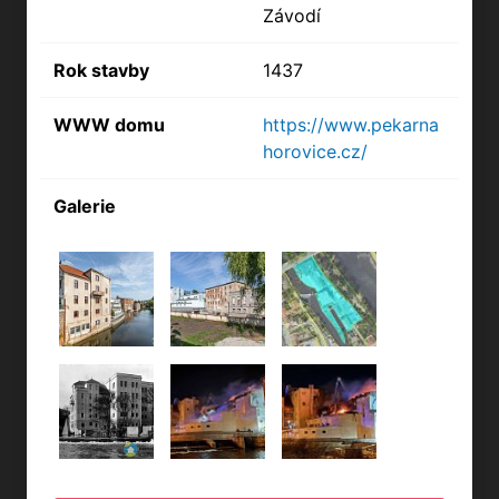
Závodí
Rok stavby
1437
WWW domu
https://www.pekarna
horovice.cz/
Galerie