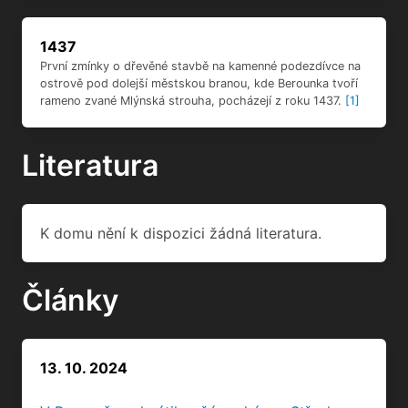
Literatura
K domu nění k dispozici žádná literatura.
Články
13. 10. 2024
V Berouně zachvátil požár pekárnu. Střecha se
zřítila, několik hasičů se zranilo
[2]
Externí galerie