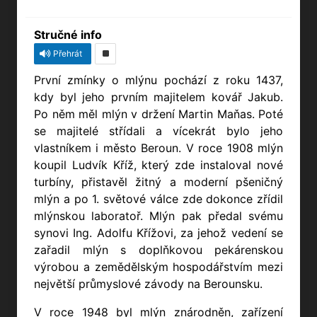
Stručné info
Přehrát
První zmínky o mlýnu pochází z roku 1437,
kdy byl jeho prvním majitelem kovář Jakub.
Po něm měl mlýn v držení Martin Maňas. Poté
se majitelé střídali a vícekrát bylo jeho
vlastníkem i město Beroun. V roce 1908 mlýn
koupil Ludvík Kříž, který zde instaloval nové
turbíny, přistavěl žitný a moderní pšeničný
mlýn a po 1. světové válce zde dokonce zřídil
mlýnskou laboratoř. Mlýn pak předal svému
synovi Ing. Adolfu Křížovi, za jehož vedení se
zařadil mlýn s doplňkovou pekárenskou
výrobou a zemědělským hospodářstvím mezi
největší průmyslové závody na Berounsku.
V roce 1948 byl mlýn znárodněn, zařízení