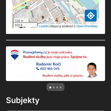
100 m
500 ft
Leaflet
|
Mapový podklad ©
OpenStreetMap
Subjekty
Dům nemá přiřazeny žádné subjekty.
Časová osa