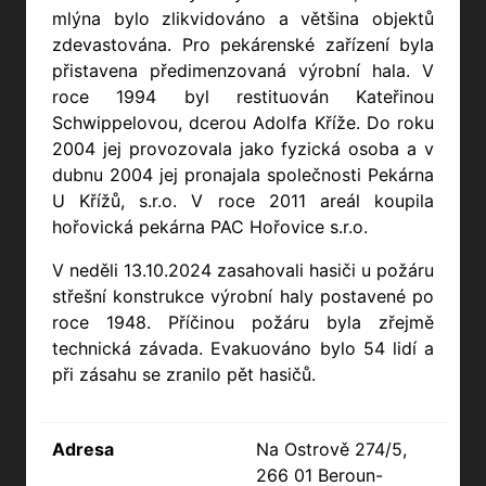
mlýna bylo zlikvidováno a většina objektů
zdevastována. Pro pekárenské zařízení byla
přistavena předimenzovaná výrobní hala. V
roce 1994 byl restituován Kateřinou
Schwippelovou, dcerou Adolfa Kříže. Do roku
2004 jej provozovala jako fyzická osoba a v
dubnu 2004 jej pronajala společnosti Pekárna
U Křížů, s.r.o. V roce 2011 areál koupila
hořovická pekárna PAC Hořovice s.r.o.
V neděli 13.10.2024 zasahovali hasiči u požáru
střešní konstrukce výrobní haly postavené po
roce 1948. Příčinou požáru byla zřejmě
technická závada. Evakuováno bylo 54 lidí a
při zásahu se zranilo pět hasičů.
Adresa
Na Ostrově 274/5,
266 01 Beroun-