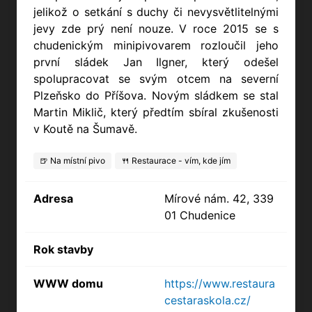
jelikož o setkání s duchy či nevysvětlitelnými
jevy zde prý není nouze. V roce 2015 se s
chudenickým minipivovarem rozloučil jeho
první sládek Jan Ilgner, který odešel
spolupracovat se svým otcem na severní
Plzeňsko do Příšova. Novým sládkem se stal
Martin Miklič, který předtím sbíral zkušenosti
v Koutě na Šumavě.
🍺 Na místní pivo
🍴 Restaurace - vím, kde jím
Adresa
Mírové nám. 42, 339
01 Chudenice
Rok stavby
WWW domu
https://www.restaura
cestaraskola.cz/