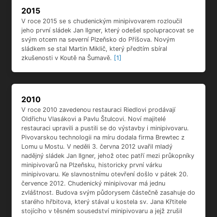
2015
V roce 2015 se s chudenickým minipivovarem rozloučil
jeho první sládek Jan Ilgner, který odešel spolupracovat se
svým otcem na severní Plzeňsko do Příšova. Novým
sládkem se stal Martin Miklič, který předtím sbíral
zkušenosti v Koutě na Šumavě.
[1]
2010
V roce 2010 zavedenou restauraci Riedlovi prodávají
Oldřichu Vlasákovi a Pavlu Štulcovi. Noví majitelé
restauraci upravili a pustili se do výstavby i minipivovaru.
Pivovarskou technologii na míru dodala firma Brewtec z
Lomu u Mostu. V neděli 3. června 2012 uvařil mladý
nadějný sládek Jan Ilgner, jehož otec patří mezi průkopníky
minipivovarů na Plzeňsku, historicky první várku
minipivovaru. Ke slavnostnímu otevření došlo v pátek 20.
července 2012. Chudenický minipivovar má jednu
zvláštnost. Budova svým půdorysem částečně zasahuje do
starého hřbitova, který stával u kostela sv. Jana Křtitele
stojícího v těsném sousedství minipivovaru a jejž zrušil