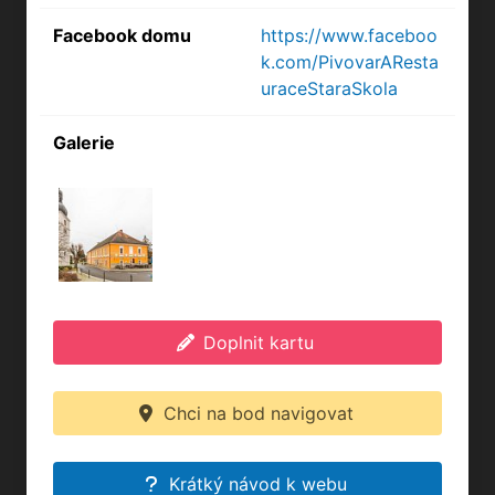
Facebook domu
https://www.faceboo
k.com/PivovarAResta
uraceStaraSkola
Galerie
Doplnit kartu
Chci na bod navigovat
Krátký návod k webu