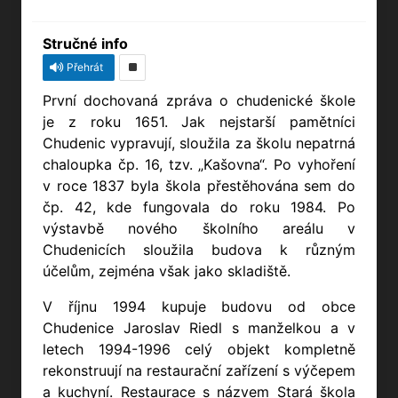
Stručné info
Přehrát
První dochovaná zpráva o chudenické škole
je z roku 1651. Jak nejstarší pamětníci
Chudenic vypravují, sloužila za školu nepatrná
chaloupka čp. 16, tzv. „Kašovna“. Po vyhoření
v roce 1837 byla škola přestěhována sem do
čp. 42, kde fungovala do roku 1984. Po
výstavbě nového školního areálu v
Chudenicích sloužila budova k různým
účelům, zejména však jako skladiště.
V říjnu 1994 kupuje budovu od obce
Chudenice Jaroslav Riedl s manželkou a v
letech 1994-1996 celý objekt kompletně
rekonstruují na restaurační zařízení s výčepem
a kuchyní. Restaurace s názvem Stará škola