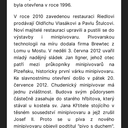
byla otevřena v roce 1996.
V roce 2010 zavedenou restauraci Riedlovi
prodávají Oldřichu Vlasákovi a Pavlu Štulcovi.
Noví majitelé restauraci upravili a pustili se do
výstavby i minipivovaru. Pivovarskou
technologii na míru dodala firma Brewtec z
Lomu u Mostu. V neděli 3. června 2012 uvařil
mladý nadějný sládek Jan Ilgner, jehož otec
patří mezi průkopníky minipivovarů na
Plzeňsku, historicky první várku minipivovaru.
Ke slavnostnímu otevření došlo v pátek 20.
července 2012. Chudenický minipivovar má
jednu zvláštnost. Budova svým půdorysem
částečně zasahuje do starého hřbitova, který
stával u kostela sv. Jana Křtitele stojícího v
těsném sousedství minipivovaru a jejž zrušil
Josef II. Proto se u piva z nového
minipivovaru objevil podtitul "pivo s duchem",