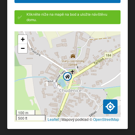
Klikněte níže na mapě na bod a uložte návštěvu
✅
domu.
+
−
100 m
500 ft
Leaflet
|
Mapový podklad ©
OpenStreetMap