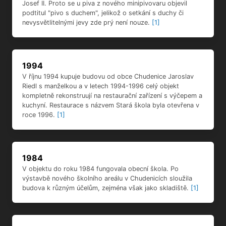
Josef II. Proto se u piva z nového minipivovaru objevil
podtitul "pivo s duchem", jelikož o setkání s duchy či
nevysvětlitelnými jevy zde prý není nouze.
[1]
1994
V říjnu 1994 kupuje budovu od obce Chudenice Jaroslav
Riedl s manželkou a v letech 1994-1996 celý objekt
kompletně rekonstruují na restaurační zařízení s výčepem a
kuchyní. Restaurace s názvem Stará škola byla otevřena v
roce 1996.
[1]
1984
V objektu do roku 1984 fungovala obecní škola. Po
výstavbě nového školního areálu v Chudenicích sloužila
budova k různým účelům, zejména však jako skladiště.
[1]