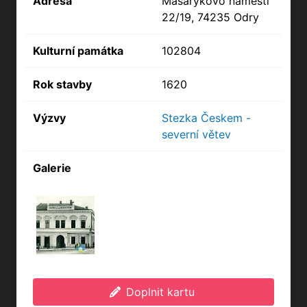
Adresa
Masarykovo náměstí
22/19, 74235 Odry
Kulturní památka
102804
Rok stavby
1620
Výzvy
Stezka Českem -
severní větev
Galerie
Doplnit kartu