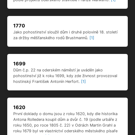
1770
Jako pohostinství sloužil dům i druhé polovině 18. století
za držby měšťanského rodů Brustmannů.
[1]
1699
Dům č.p. 22 na oderském náměstí je uváděn jako
pohostinství již k roku 1699, kdy zde živnost provozoval
hostinský František Antonín Herfort.
[1]
1620
První doklady o domu jsou z roku 1620, kdy dle historika
Antona Rolledera koupil dům a dvůr č. 19 (podle urbáře z
roku 1650, po roce 1805 č. 22) v Odrách Martin Grahl a
roku 1679 byl ve vlastnictví oderského městského písaře