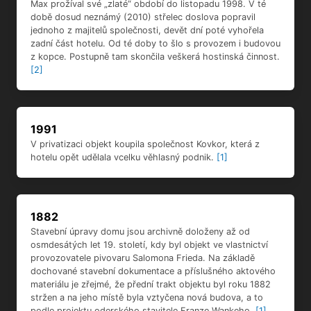
Max prožíval své „zlaté“ období do listopadu 1998. V té
době dosud neznámý (2010) střelec doslova popravil
jednoho z majitelů společnosti, devět dní poté vyhořela
zadní část hotelu. Od té doby to šlo s provozem i budovou
z kopce. Postupně tam skončila veškerá hostinská činnost.
[2]
1991
V privatizaci objekt koupila společnost Kovkor, která z
hotelu opět udělala vcelku věhlasný podnik.
[1]
1882
Stavební úpravy domu jsou archivně doloženy až od
osmdesátých let 19. století, kdy byl objekt ve vlastnictví
provozovatele pivovaru Salomona Frieda. Na základě
dochované stavební dokumentace a příslušného aktového
materiálu je zřejmé, že přední trakt objektu byl roku 1882
stržen a na jeho místě byla vztyčena nová budova, a to
podle projektu oderského stavitele Franze Wankeho.
[1]