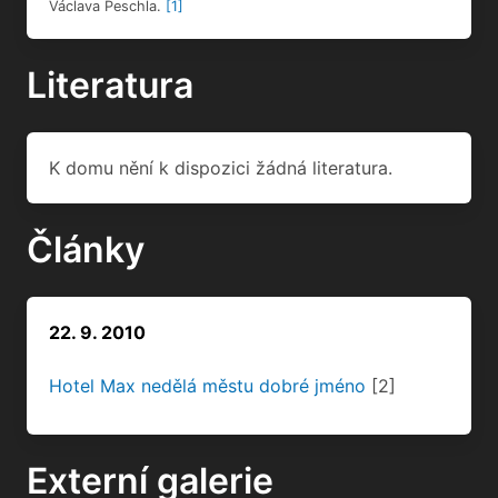
Václava Peschla.
[1]
Literatura
K domu nění k dispozici žádná literatura.
Články
22. 9. 2010
Hotel Max nedělá městu dobré jméno
[2]
Externí galerie