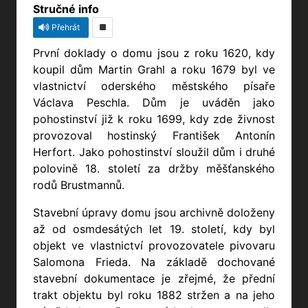
Stručné info
Přehrát
První doklady o domu jsou z roku 1620, kdy
koupil dům Martin Grahl a roku 1679 byl ve
vlastnictví oderského městského písaře
Václava Peschla.
Dům je uváděn jako
pohostinství již k roku 1699, kdy zde živnost
provozoval hostinský František Antonín
Herfort.
Jako pohostinství sloužil dům i druhé
polovině 18. století za držby měšťanského
rodů Brustmannů.
Stavební úpravy domu jsou archivně doloženy
až od osmdesátých let 19. století, kdy byl
objekt ve vlastnictví provozovatele pivovaru
Salomona Frieda. Na základě dochované
stavební dokumentace je zřejmé, že přední
trakt objektu byl roku 1882 stržen a na jeho