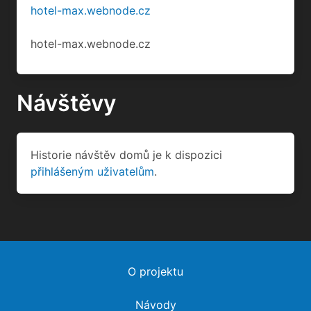
hotel-max.webnode.cz
hotel-max.webnode.cz
Návštěvy
Historie návštěv domů je k dispozici
přihlášeným uživatelům
.
O projektu
Návody