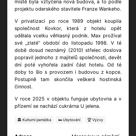
místě byla vztyčena nová budova, a to podle
projektu oderského stavitele Franze Wankeho.
V privatizaci po roce 1989 objekt koupila
společnost Kovkor, která z hotelu opět
udělala vcelku věhlasný podnik.
Max prožíval
své „zlaté“ období do listopadu 1998. V té
době dosud neznámý (2010) střelec doslova
popravil jednoho z majitelů společnosti, devět
dní poté vyhořela zadní část hotelu. Od té
doby to šlo s provozem i budovou z kopce.
Postupně tam skončila veškerá hostinská
činnost.
V roce 2025 v objektu funguje ubytovna a v
přízemí se nachází cukrárna U jelena.
🏛️ Kulturní památka
🛌 Ubytování
🏆 Výzvy