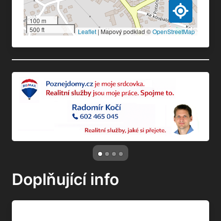
100 m
500 ft
Leaflet
|
Mapový podklad ©
OpenStreetMap
Doplňující info