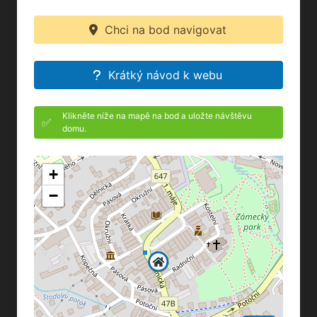
Chci na bod navigovat
Krátký návod k webu
Klikněte níže na mapě na bod a uložte návštěvu
✅
domu.
+
−