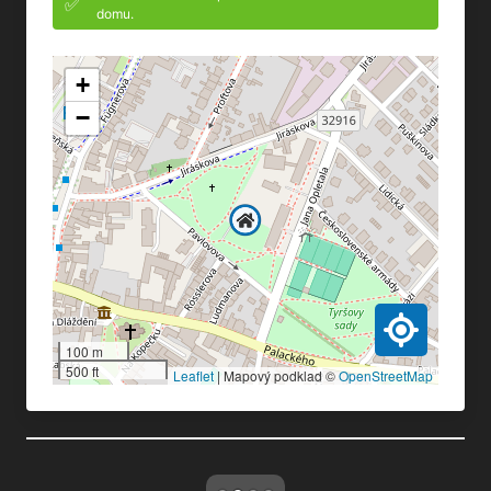
✅
domu.
+
−
100 m
500 ft
Leaflet
|
Mapový podklad ©
OpenStreetMap