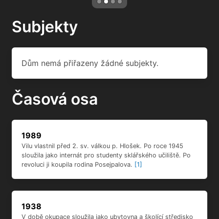
Subjekty
Dům nemá přiřazeny žádné subjekty.
Časová osa
1989
Vilu vlastnil před 2. sv. válkou p. Hlošek. Po roce 1945
sloužila jako internát pro studenty sklářského učiliště. Po
revoluci ji koupila rodina Posejpalova.
[1]
1938
V době okupace sloužila jako ubytovna a školící středisko