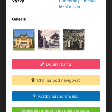
Výzvy
Poděbrady - město
lázní a skla
Galerie
Doplnit kartu
Chci na bod navigovat
Krátký návod k webu
Klikněte níže na mapě na bod a uložte návštěvu