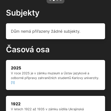
Subjekty
Dům nemá přiřazeny žádné subjekty.
Časová osa
2025
V roce 2025 je v zámku muzeum a Ústav jazykové a
odborné přípravy zahraničních studentů Karlovy univerzity.
[1]
1922
V letech 1922 až 1935 v zámku sídlila Ukrajinská