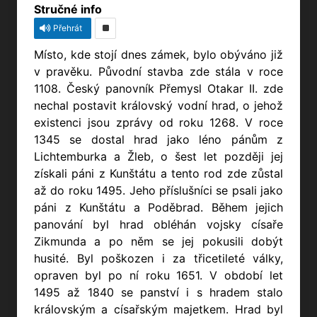
Stručné info
Přehrát
Místo, kde stojí dnes zámek, bylo obýváno již
v pravěku. Původní stavba zde stála v roce
1108. Český panovník Přemysl Otakar II. zde
nechal postavit královský vodní hrad, o jehož
existenci jsou zprávy od roku 1268. V roce
1345 se dostal hrad jako léno pánům z
Lichtemburka a Žleb, o šest let později jej
získali páni z Kunštátu a tento rod zde zůstal
až do roku 1495. Jeho příslušníci se psali jako
páni z Kunštátu a Poděbrad. Během jejich
panování byl hrad obléhán vojsky císaře
Zikmunda a po něm se jej pokusili dobýt
husité. Byl poškozen i za třicetileté války,
opraven byl po ní roku 1651. V období let
1495 až 1840 se panství i s hradem stalo
královským a císařským majetkem. Hrad byl