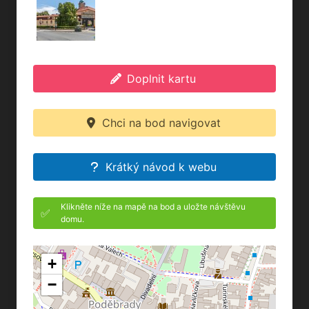
Doplnit kartu
Chci na bod navigovat
Krátký návod k webu
Klikněte níže na mapě na bod a uložte návštěvu
✅
domu.
+
−