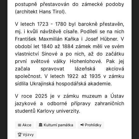
postupně přestavován do zámecké podoby
(architekt Hans Tirol).
V letech 1723 - 1780 byl barokně přestavěn,
mj. i kvůli návštěvě císaře. Podíleli se na nich
František Maxmilián Kaňka i Josef Hübner. V
období let 1840 až 1884 zámek měli ve svém
vlastnictví Sinové a po nich, až do začátku
první světové války Hohenlohové. Pak jej
začala spravovat lázeňská akciová
společnost. V letech 1922 až 1935 v zámku
sídlila Ukrajinská hospodářská akademie.
V roce 2025 je v zámku muzeum a Ústav
jazykové a odborné přípravy zahraničních
studentů Karlovy univerzity.
📅 Akce
🏛️ Kulturní památka
📢 Prohlídky
🏆 Výzvy