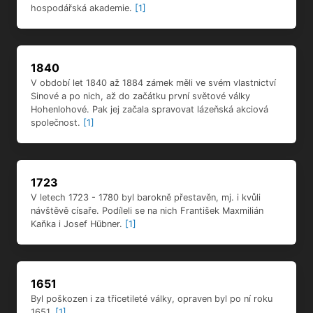
hospodářská akademie.
[1]
1840
V období let 1840 až 1884 zámek měli ve svém vlastnictví
Sinové a po nich, až do začátku první světové války
Hohenlohové. Pak jej začala spravovat lázeňská akciová
společnost.
[1]
1723
V letech 1723 - 1780 byl barokně přestavěn, mj. i kvůli
návštěvě císaře. Podíleli se na nich František Maxmilián
Kaňka i Josef Hübner.
[1]
1651
Byl poškozen i za třicetileté války, opraven byl po ní roku
1651.
[1]