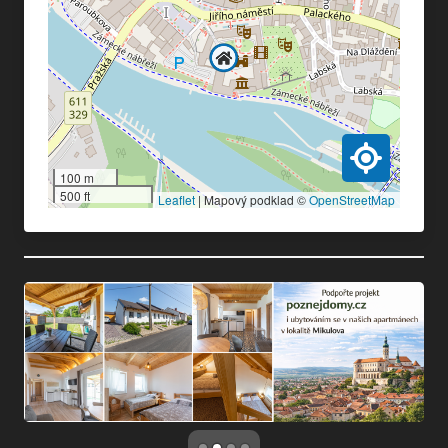
100 m
500 ft
Leaflet
|
Mapový podklad ©
OpenStreetMap