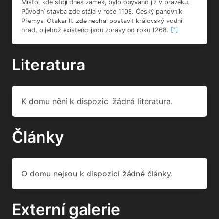
Místo, kde stojí dnes zámek, bylo obýváno již v pravěku.
Původní stavba zde stála v roce 1108. Český panovník
Přemysl Otakar II. zde nechal postavit královský vodní
hrad, o jehož existenci jsou zprávy od roku 1268.
[1]
Literatura
K domu nění k dispozici žádná literatura.
Články
O domu nejsou k dispozici žádné články.
Externí galerie