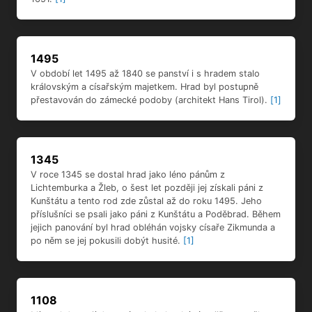
1495
V období let 1495 až 1840 se panství i s hradem stalo
královským a císařským majetkem. Hrad byl postupně
přestavován do zámecké podoby (architekt Hans Tirol).
[1]
1345
V roce 1345 se dostal hrad jako léno pánům z
Lichtemburka a Žleb, o šest let později jej získali páni z
Kunštátu a tento rod zde zůstal až do roku 1495. Jeho
příslušníci se psali jako páni z Kunštátu a Poděbrad. Během
jejich panování byl hrad obléhán vojsky císaře Zikmunda a
po něm se jej pokusili dobýt husité.
[1]
1108