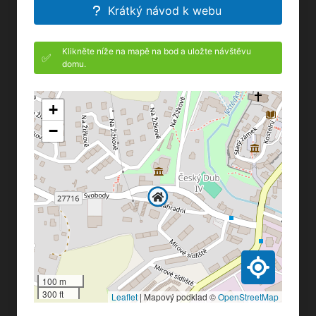
Krátký návod k webu
Klikněte níže na mapě na bod a uložte návštěvu
✅
domu.
+
−
100 m
300 ft
Leaflet
|
Mapový podklad ©
OpenStreetMap