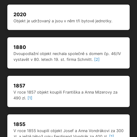
2020
Objekt je udržovaný a jsou v něm tři bytové jednotky.
1880
Dvoupodlažní objekt nechala společně s domem čp. 46/IV
vystavět v 80. letech 19. st. firma Schmitt.
[2]
1857
V roce 1857 objekt koupili Františka a Anna Mizerovy za
490 zl.
[1]
1855
V roce 1855 koupili objekt Josef a Anna Vondrákovi za 300
zl. a ještě téhož roku Ferdinand Vondrák za 400 zl.
[1]