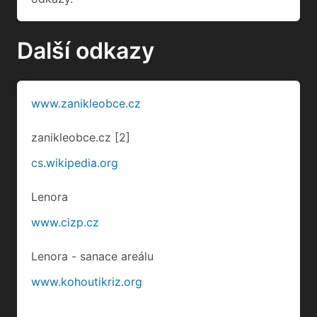
Další odkazy
www.zanikleobce.cz
zanikleobce.cz
[2]
cs.wikipedia.org
Lenora
www.cizp.cz
Lenora - sanace areálu
www.kohoutikriz.org