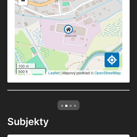
−
100 m
500 ft
Leaflet
|
Mapový podklad ©
OpenStreetMap
Subjekty