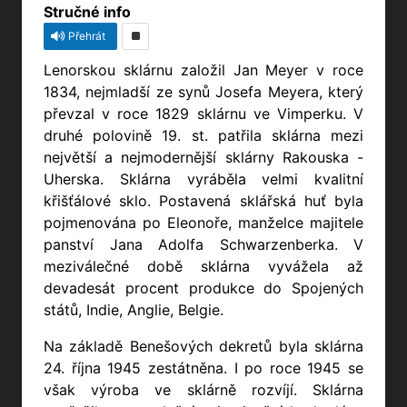
Stručné info
Přehrát
Lenorskou sklárnu založil Jan Meyer v roce
1834, nejmladší ze synů Josefa Meyera, který
převzal v roce 1829 sklárnu ve Vimperku. V
druhé polovině 19. st. patřila sklárna mezi
největší a nejmodernější sklárny Rakouska -
Uherska. Sklárna vyráběla velmi kvalitní
křišťálové sklo. Postavená sklářská huť byla
pojmenována po Eleonoře, manželce majitele
panství Jana Adolfa Schwarzenberka. V
meziválečné době sklárna vyvážela až
devadesát procent produkce do Spojených
států, Indie, Anglie, Belgie.
Na základě Benešových dekretů byla sklárna
24. října 1945 zestátněna. I po roce 1945 se
však výroba ve sklárně rozvíjí. Sklárna