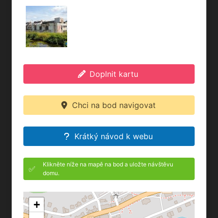
Doplnit kartu
Chci na bod navigovat
Krátký návod k webu
Klikněte níže na mapě na bod a uložte návštěvu
✅
domu.
+