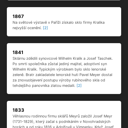
1867
Na světové výstavě v Paříži získalo sklo firmy Kralika
nejvyšší ocenění.
[2]
1841
Sklárnu zdědili synovcové Wilhelm Kralik a Josef Taschek.
Po smrti společníka zůstal jediný majitel, adoptivní syn
Wilhelm Kralik. Typickým výrobkem bylo sklo lenorské
zeleně. Bratr zakladatele lenorské huti Pavel Meyer dostal
za znovuobjevení postupu výroby rubínového skla od
tehdejšího panovníka zlatou medaili.
[2]
1833
Věhlasnou rodinnou firmu sklářů Meyrů založil Josef Meyr
(1731-1829), který začal s podnikáním v Novohradských
horách a od roku 1816 v Adolfově u Vimperku. Když Josef