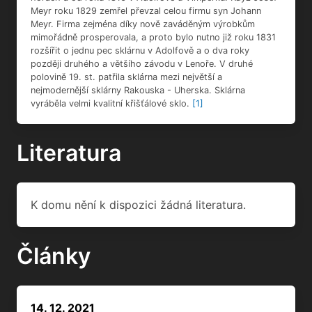
Meyr roku 1829 zemřel převzal celou firmu syn Johann
Meyr. Firma zejména díky nově zaváděným výrobkům
mimořádně prosperovala, a proto bylo nutno již roku 1831
rozšířit o jednu pec sklárnu v Adolfově a o dva roky
později druhého a většího závodu v Lenoře. V druhé
polovině 19. st. patřila sklárna mezi největší a
nejmodernější sklárny Rakouska - Uherska. Sklárna
vyráběla velmi kvalitní křišťálové sklo.
[1]
Literatura
K domu nění k dispozici žádná literatura.
Články
14. 12. 2021