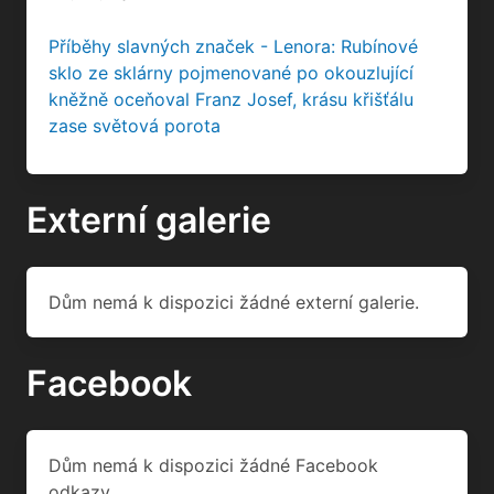
Příběhy slavných značek - Lenora: Rubínové
sklo ze sklárny pojmenované po okouzlující
kněžně oceňoval Franz Josef, krásu křišťálu
zase světová porota
Externí galerie
Dům nemá k dispozici žádné externí galerie.
Facebook
Dům nemá k dispozici žádné Facebook
odkazy.