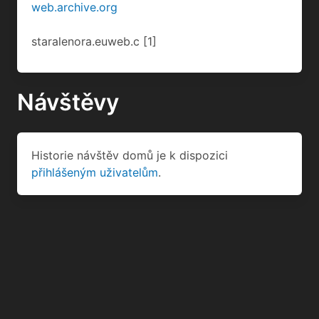
web.archive.org
staralenora.euweb.c
[1]
Návštěvy
Historie návštěv domů je k dispozici
přihlášeným uživatelům
.