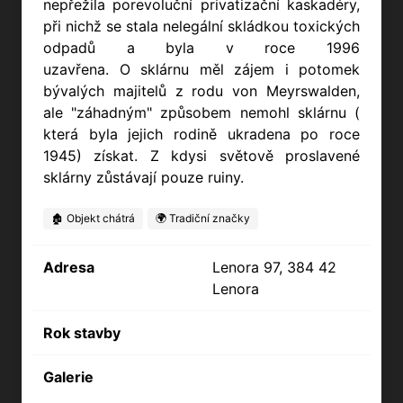
nepřežila porevoluční privatizační kaskadéry,
při nichž se stala nelegální skládkou toxických
odpadů a byla v roce 1996
uzavřena. O sklárnu měl zájem i potomek
bývalých majitelů z rodu von Meyrswalden,
ale "záhadným" způsobem nemohl sklárnu (
která byla jejich rodině ukradena po roce
1945) získat. Z kdysi světově proslavené
sklárny zůstávají pouze ruiny.
🏚️ Objekt chátrá
🌍 Tradiční značky
Adresa
Lenora 97, 384 42
Lenora
Rok stavby
Galerie