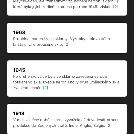
Meyrswalden, ale "záhadným" způsobem nemohl sklárnu (
která byla jejich rodině ukradena po roce 1945) získat.
[2]
1968
Proběhla modernizace sklárny. Výrobky z olovnatého
křišťálu, čiré broušené sklo.
[2]
1945
Po druhé sv. válce byla ve sklárně zavedena výroba
foukaného skla, uvedla na trh i nový druh uměleckého skla,
zvaného lenoár.
[2]
1918
V meziválečné době sklárna vyvážela až devadesát procent
produkce do Spojených států, Indie, Anglie, Belgie.
[2]