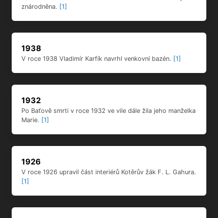
znárodněna.
[1]
1938
V roce 1938 Vladimír Karfík navrhl venkovní bazén.
[1]
1932
Po Baťově smrti v roce 1932 ve vile dále žila jeho manželka
Marie.
[1]
1926
V roce 1926 upravil část interiérů Kotěrův žák F. L. Gahura.
[1]