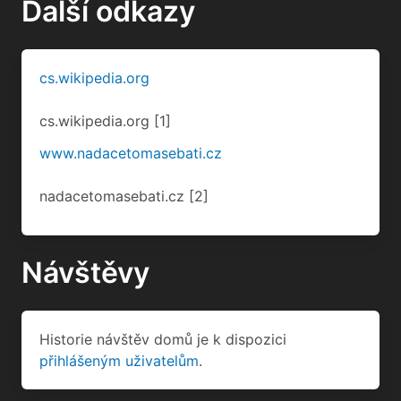
Další odkazy
cs.wikipedia.org
cs.wikipedia.org
[1]
www.nadacetomasebati.cz
nadacetomasebati.cz
[2]
Návštěvy
Historie návštěv domů je k dispozici
přihlášeným uživatelům
.