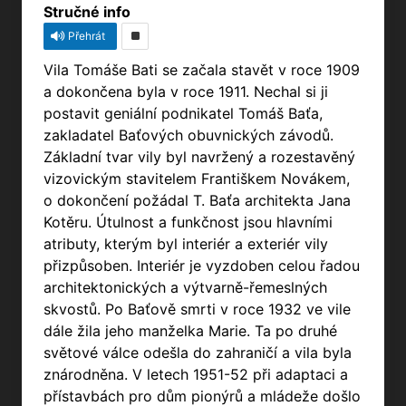
Stručné info
Přehrát
Vila Tomáše Bati se začala stavět v roce 1909
a dokončena byla v roce 1911. Nechal si ji
postavit geniální podnikatel Tomáš Baťa,
zakladatel Baťových obuvnických závodů.
Základní tvar vily byl navržený a rozestavěný
vizovickým stavitelem Františkem Novákem,
o dokončení požádal T. Baťa architekta Jana
Kotěru. Útulnost a funkčnost jsou hlavními
atributy, kterým byl interiér a exteriér vily
přizpůsoben. Interiér je vyzdoben celou řadou
architektonických a výtvarně-řemeslných
skvostů. Po Baťově smrti v roce 1932 ve vile
dále žila jeho manželka Marie. Ta po druhé
světové válce odešla do zahraničí a vila byla
znárodněna. V letech 1951-52 při adaptaci a
přístavbách pro dům pionýrů a mládeže došlo