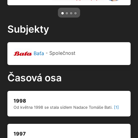
Subjekty
Baťa
- Společnost
Časová osa
1998
Od května 1998 se stala sídlem Nadace Tomáše Bati.
[1]
1997