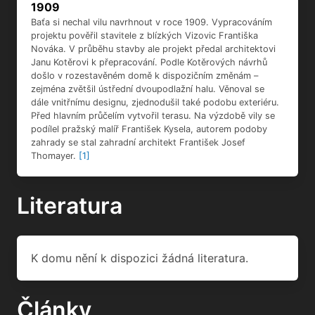
1909
Baťa si nechal vilu navrhnout v roce 1909. Vypracováním
projektu pověřil stavitele z blízkých Vizovic Františka
Nováka. V průběhu stavby ale projekt předal architektovi
Janu Kotěrovi k přepracování. Podle Kotěrových návrhů
došlo v rozestavěném domě k dispozičním změnám –
zejména zvětšil ústřední dvoupodlažní halu. Věnoval se
dále vnitřnímu designu, zjednodušil také podobu exteriéru.
Před hlavním průčelím vytvořil terasu. Na výzdobě vily se
podílel pražský malíř František Kysela, autorem podoby
zahrady se stal zahradní architekt František Josef
Thomayer.
[1]
Literatura
K domu nění k dispozici žádná literatura.
Články