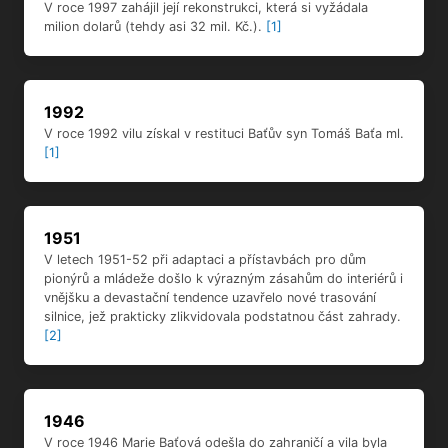
V roce 1997 zahájil její rekonstrukci, která si vyžádala
milion dolarů (tehdy asi 32 mil. Kč.).
[1]
1992
V roce 1992 vilu získal v restituci Baťův syn Tomáš Baťa ml.
[1]
1951
V letech 1951-52 při adaptaci a přístavbách pro dům
pionýrů a mládeže došlo k výrazným zásahům do interiérů i
vnějšku a devastační tendence uzavřelo nové trasování
silnice, jež prakticky zlikvidovala podstatnou část zahrady.
[2]
1946
V roce 1946 Marie Baťová odešla do zahraničí a vila byla