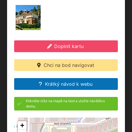
Doplnit kartu
Chci na bod navigovat
Krátký návod k webu
Klikněte níže na mapě na bod a uložte návštěvu
✅
domu.
+