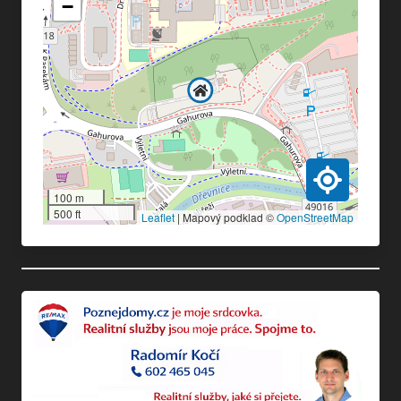
−
100 m
500 ft
Leaflet
|
Mapový podklad ©
OpenStreetMap