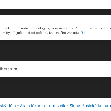
ký dům - Stará lékarna - dotazník - Sirkus Sušické kultur
.cz – Rozacínovský dům v Sušici
cz - Sušice koupí velmi cenný renesanční dům na náměstí
ce koupí a opraví historickou Starou lékárnu na náměstí | 
 koupí bývalou lékárnu
erní galerie.