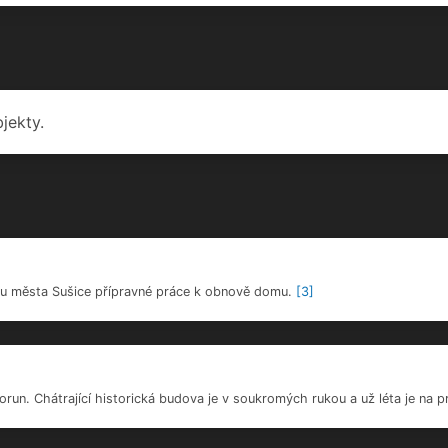
run. Chátrající historická budova je v soukromých rukou a už léta je na p
ila správa CHKO Šumava.
[2]
ková sgrafitová výzdoba průčelí domu. Mezi květinovými rozvilinami (ros
v Ukřižování Krista, anděla, ale i hlavu krále Heroda, tomu všemu sekundují sg
irbas, který zde založil lékárnu fungující až do roku 1969.
[5]