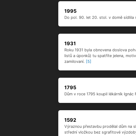
1592
Výraznou přestavbu prodělal dům na sk
střední vložkou bez sgrafitové výzdoby
křídlo s valeně zaklenutou místností.
[5
1300
Část domu obrácená do náměstí je stř
vkopu již na sklonku 13. století, tak
Literatura
K domu nění k dispozici žádná l