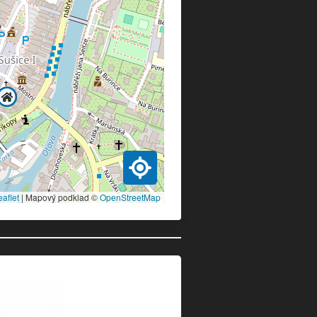
eaflet
|
Mapový podklad ©
OpenStreetMap