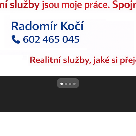
jekty.
ou města Sušice přípravné práce k obnově domu.
[3]