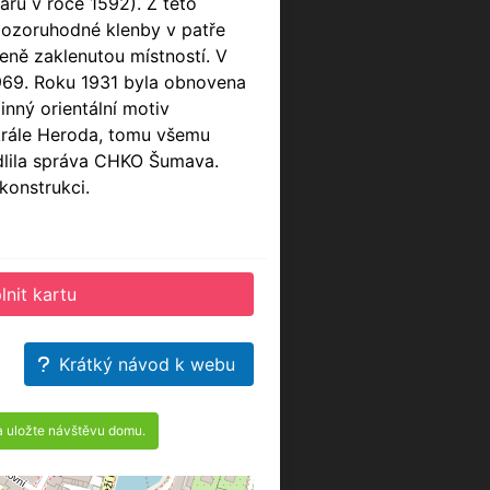
ru v roce 1592). Z této
 pozoruhodné klenby v patře
leně zaklenutou místností. V
 1969. Roku 1931 byla obnovena
nný orientální motiv
u krále Heroda, tomu všemu
 sídlila správa CHKO Šumava.
konstrukci.
lnit kartu
Krátký návod k webu
a uložte návštěvu domu.