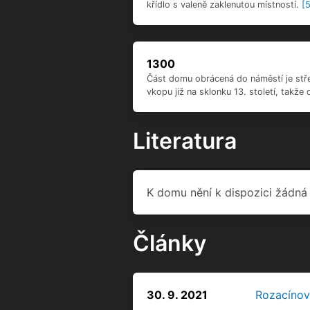
Články
30. 9. 2021
Rozacínovs
11. 3. 2015
Stavbaweb
3. 5. 2014
archiweb.
28. 4. 2014
Město Suši
25. 4. 2014
Za miliony
Externí galerie
Dům nemá k dispozici žádné ext