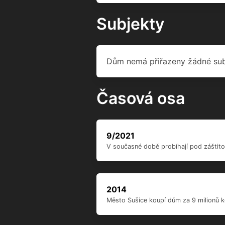
2014
Město Sušice koupí dům za 9 milionů ko
1995
Do pol. 90. let 20. stol. v domě sídl
1931
Roku 1931 byla obnovena doslova pohád
listů a úponků) tu spatříte jelena, moti
zamilovaní.
[5]
1795
Dům v roce 1795 koupil lékárník Ignác F