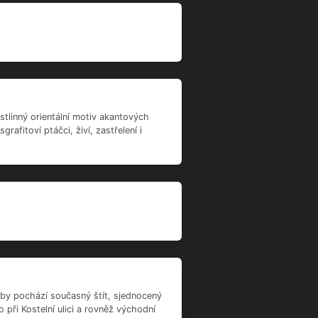
by pochází současný štít, sjednocený
při Kostelní ulici a rovněž východní
enné zdivo domu bylo založeno bez