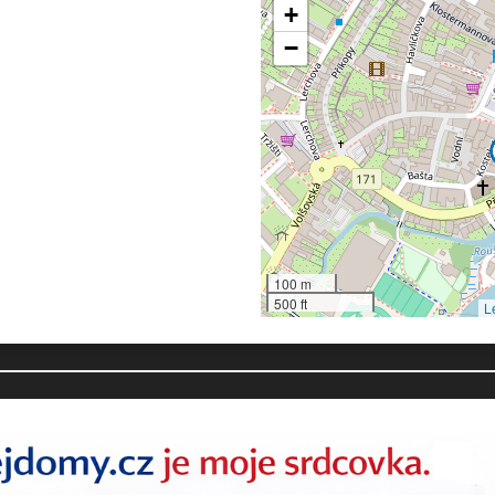
+
−
100 m
500 ft
L