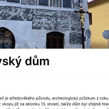
vský dům
í je středověkého původu, archeologický průzkum z roku
vkopu již na sklonku 13. století, takže dům byl zřejmě h