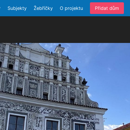
y
Subjekty
Žebříčky
O projektu
Přidat dům