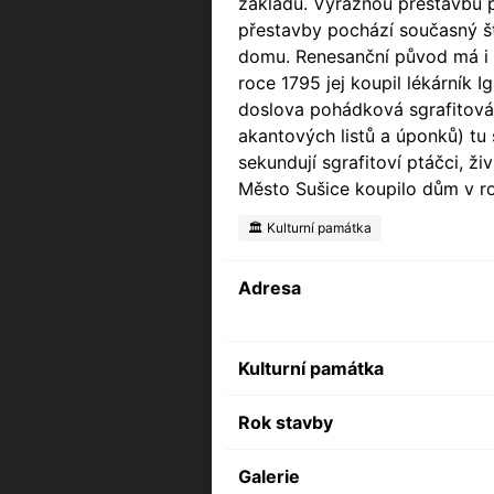
základu. Výraznou přestavbu p
přestavby pochází současný št
domu. Renesanční původ má i bo
roce 1795 jej koupil lékárník 
doslova pohádková sgrafitová 
akantových listů a úponků) tu 
sekundují sgrafitoví ptáčci, ži
Město Sušice koupilo dům v ro
🏛️ Kulturní památka
Adresa
Kulturní památka
Rok stavby
Galerie