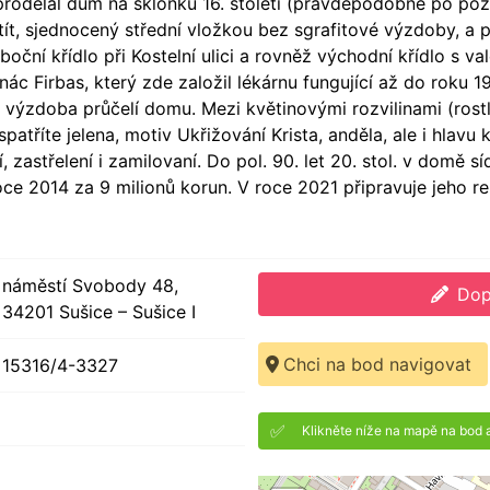
rodělal dům na sklonku 16. století (pravděpodobně po požá
ít, sjednocený střední vložkou bez sgrafitové výzdoby, a
ční křídlo při Kostelní ulici a rovněž východní křídlo s va
Ignác Firbas, který zde založil lékárnu fungující až do roku
výzdoba průčelí domu. Mezi květinovými rozvilinami (rostli
spatříte jelena, motiv Ukřižování Krista, anděla, ale i hlav
ví, zastřelení i zamilovaní. Do pol. 90. let 20. stol. v domě
ce 2014 za 9 milionů korun. V roce 2021 připravuje jeho re
náměstí Svobody 48,
Dop
34201 Sušice – Sušice I
Chci na bod navigovat
15316/4-3327
✅
Klikněte níže na mapě na bod 