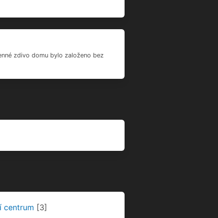
ní centrum
[3]
Plzeň
[4]