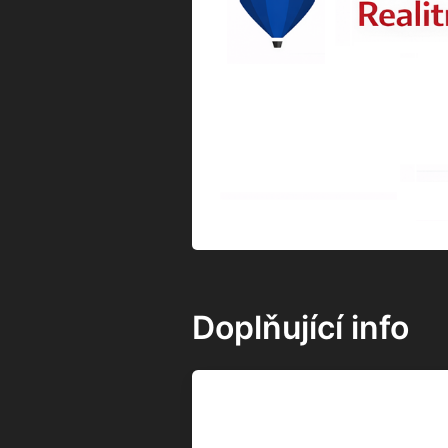
Subjekty
Dům nemá přiřazeny žádné sub
Časová osa
9/2021
V současné době probíhají pod záštit