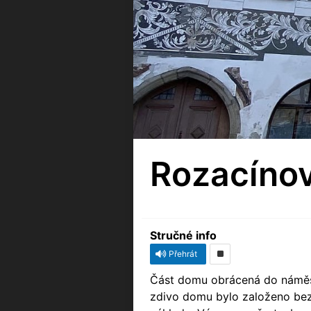
Rozacíno
Stručné info
Přehrát
Část domu obrácená do náměst
zdivo domu bylo založeno bez 