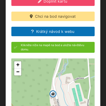
Doplnit kartu
Chci na bod navigovat
Krátký návod k webu
Klikněte níže na mapě na bod a uložte návštěvu
✅
domu.
+
−