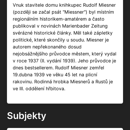
autorem nepřekonaného dosud
nejobsážnějšího průvodce městem, který vydal
v roce 1937 (II. vydání 1939). Jeho průvodce je
dnes bestsellerem. Rudolf Miesner zemřel
19.dubna 1939 ve věku 45 let na plicní
rakovinu. Rodinná hrobka Miesnerů a Rustů je
ve III. oddělení hřbitova.
Subjekty
Dům nemá přiřazeny žádné subjekty.
Časová osa