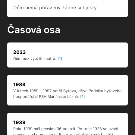
2023
Dům bez využití chátrá.
[1]
1989
V letech 1989 - 1997 patřil Bytovu, dříve Podniku bytového
hospodářství PBH Mariánské Lázně.
[1]
1939
Roku 1939 měl pension 36 postelí. Po roce 1928 se uvádí
nový majitel domu Josef Flauker, hoteliér, který byl též
majitelem Lesního mlýna. V domě bydlíval malíř Andreas
Denk.
[1]
1937