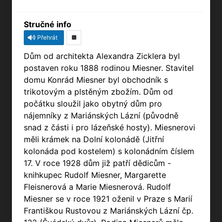
Stručné info
Přehrát
Dům od architekta Alexandra Zicklera byl
postaven roku 1888 rodinou Miesner. Stavitel
domu Konrád Miesner byl obchodník s
trikotovým a plstěným zbožím. Dům od
počátku sloužil jako obytný dům pro
nájemníky z Mariánských Lázní (původně
snad z části i pro lázeňské hosty). Miesnerovi
měli krámek na Dolní kolonádě (Jitřní
kolonáda pod kostelem) s kolonádním číslem
17. V roce 1928 dům již patří dědicům -
knihkupec Rudolf Miesner, Margarette
Fleisnerová a Marie Miesnerová. Rudolf
Miesner se v roce 1921 oženil v Praze s Marií
Františkou Rustovou z Mariánských Lázní čp.