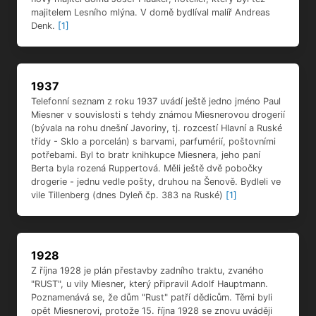
Telefonní seznam z roku 1937 uvádí ještě jedno jméno Paul
Miesner v souvislosti s tehdy známou Miesnerovou drogerií
(bývala na rohu dnešní Javoriny, tj. rozcestí Hlavní a Ruské
třídy - Sklo a porcelán) s barvami, parfumérií, poštovními
potřebami. Byl to bratr knihkupce Miesnera, jeho paní
Berta byla rozená Ruppertová. Měli ještě dvě pobočky
drogerie - jednu vedle pošty, druhou na Šenově. Bydleli ve
vile Tillenberg (dnes Dyleň čp. 383 na Ruské)
[1]
1928
Z října 1928 je plán přestavby zadního traktu, zvaného
"RUST", u vily Miesner, který připravil Adolf Hauptmann.
Poznamenává se, že dům "Rust" patří dědicům. Těmi byli
opět Miesnerovi, protože 15. října 1928 se znovu uváději
jako majitelé - knihkupec Rudolf Miesner, Margarette
Fleisnerová a Marie Miesnerová. Rudolf Miesner se ženil
22.1.1921 v Praze s Marií Františkou Rustovou z
Mariánských Lázní čp. 132 (Švédský dvůr).
[1]