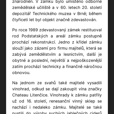
znárodněn. V zámku bylo umístěno odborné
zemědělské učiliště a v 60. letech 20. století
depozitář Technického muzea v Brně; během
čtyřiceti let byl objekt značně zdevastován.
Po roce 1989 zdevastovaný zámek restituoval
rod Podstatských a areál zámku postupně
prochází rekonstrukcí. Jedno z křídel zámku
slouží jako zázemí pro firmu majitelů, která se
zabývá zemědělstvím a lesnictvím, další je
obytné a poslední, největší a nejpoškozenější
zatím prochází technicky a finančně náročnou
obnovou.
Na jednom ze svahů také majitelé vysadili
vinohrad, odkud se dají zakoupit vína značky
Chateau Litenčice. Vinohrady k zámku patřily
už od 16. století, renesanční vinný sklep se
nachází i nedaleko zámku. Majitelé se také
pustili do výroby suchých jablečných ciderů