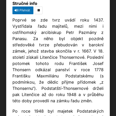
Stručné info
Přehrát
Poprvé se zde tvrz uvádí roku 1437.
Vystřídala řadu majitelů, mezi nimi i
ostřihomský arcibiskup Petr Pazmány z
Panasu. Za něho byl objekt pozdně
středověké tvrze přebudován v barokní
zámek, jehož stavba skončila v r. 1667. V 18.
století získali Litenčice Thonsernové. Poslední
potomek tohoto rodu František Josef
Thonsern odkázal panství v roce 1778
Františku Maxmiliánu Podstatskému (s
podmínkou, že dědic přijme přídomek „z
Thonsernu“). Podstatští-Thonsernové drželi
pak Litenčice až do roku 1948 a v průběhu
této doby provedli na zámku řadu změn.
Po roce 1948 byl majetek Podstatských