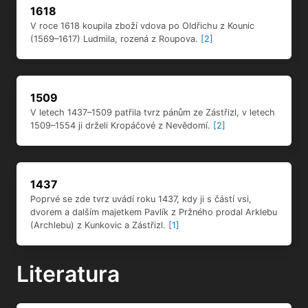
1618
V roce 1618 koupila zboží vdova po Oldřichu z Kounic
(1569–1617) Ludmila, rozená z Roupova.
[2]
1509
V letech 1437–1509 patřila tvrz pánům ze Zástřizl, v letech
1509–1554 ji drželi Kropáčové z Nevědomí.
[2]
1437
Poprvé se zde tvrz uvádí roku 1437, kdy ji s částí vsi,
dvorem a dalším majetkem Pavlík z Pržného prodal Arklebu
(Archlebu) z Kunkovic a Zástřizl.
[1]
Literatura