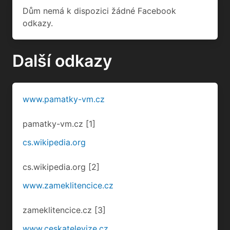
Dům nemá k dispozici žádné Facebook
odkazy.
Další odkazy
www.pamatky-vm.cz
pamatky-vm.cz
[1]
cs.wikipedia.org
cs.wikipedia.org
[2]
www.zameklitencice.cz
zameklitencice.cz
[3]
www.ceskatelevize.cz