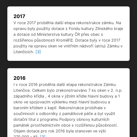
2017
V roce 2017 proběhla další etepa rekonstrukce zámku. Na
opravu byly použity dotace z Fondu kultury Zlínského kraje
a dotace od Ministerstva kultury ČR přes obec s
rozšířenou působností Kroměříž. Dotace byly v roce 2017
použity na opravu oken ve vnitřním nádvoří (atriu) Zámku v
Litenčicích.
[3]
2016
I v roce 2016 proběhla další etapa rekonstrukce Zámku
Litenčice. Celkem bylo zrekonstruováno 7 ks oken v 2. n.p.
západního křídla , 4 okna v jižním křídle hlavní budovy a 1
okno ve spojovacím výklenku mezi hlavní budovou a
baroním křídlem s kaplí. Rekonstrukce probíhala v
součinnosti s odborníky z památkové péče a byl využit
dotační titul z programu Podpory obnovy kulturních
památek prostřednictvím obce s rozšířenou působností.
Objem dotace pro rok 2016 byla stanoven ve výši
270.000,- Kč.
[3]