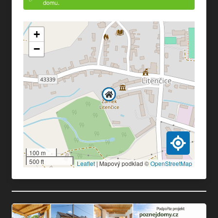
domu.
+
−
100 m
500 ft
Leaflet
|
Mapový podklad ©
OpenStreetMap