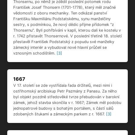
Thonsernu, po němž je zdědil poslední potomek rodu
František Josef Thonsern (1701-1778), který měl značné
vědomosti z oboru mechaniky. Ten odkázal panství
Františku Maxmiliánu Podstatskému, synu manželčiny
sestry, s podmínkou, že nový dědic přijme přídomek "z
Thonsernu". Byli pohřbíváni v kapli, kterou dali ke kostelu v
r. 1742 přistavět Thonsernové. V poslední třetině 18. století
přestavěl František Podstatský z popudu své manželky
zámecký interiér a vybudoval nové hlavní průčelí se
vznosným schodištěm.
[3]
1667
V 17. století se zde vystřídala řada držitelů, mezi nimi i
ostřihomský arcibiskup Petr Pazmány z Panasu. Za něho
byl objekt pozdně středověké tvrze přebudován v barokní
zámek, jehož stavba skončila v r. 1667; Zámek měl podobu
jednopatrové budovy s bohatým portálem, s částí sálů
zdobených štukami a zámeckým parkem z r. 1667.
[3]