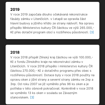
2019
V roce 2019 započala dlouho očekávaná rekonstrukce
fásády zámku v Litenčicích. v I.etapě se opravila část
hlavní budovy a jižního křídlo ze strany nádvoří. Na opravu
přispělo Ministerstvo kultury ČR částkou ve výši 265.000,-
Kč přes dotační program obcí s rozšířenou působností.
[3]
2018
V roce 2018 přispěl Zlínský kraj částkou ve výši 100.000,-
Kč z fondu Zlinského kraje na rekonstrukci zámku v
Litenčicích. V roce 2018 přispělo i ministerstvo kultury ČR
částkou 270.000,- Kč z dotačního programu přes obec s
rozšířenou působností. Dotace byly v roce 2018 použity na
opravu oken z jižní strany a severní strany zámku ve 2np a
3np. Od roku 2007 se již vyměnilo přes 96 ks oken a je
potřeba v této obnově pokračovat. Konkrétně v roce 2018
se vyměnilo 13 ks oken v souladu se Závazným
stanoviskem.
[3]