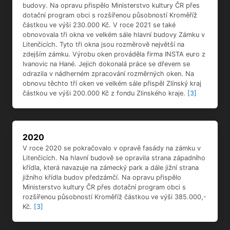
budovy. Na opravu přispělo Ministerstvo kultury ČR přes
dotační program obci s rozšířenou působností Kroměříž
částkou ve výši 230.000 Kč. V roce 2021 se také
obnovovala tři okna ve velkém sále hlavní budovy Zámku v
Litenčicích. Tyto tři okna jsou rozměrově největší na
zdejším zámku. Výrobu oken prováděla firma INSTA euro z
Ivanovic na Hané. Jejich dokonalá práce se dřevem se
odrazila v nádherném zpracování rozměrných oken. Na
obnovu těchto tří oken ve velkém sále přispěl Zlínský kraj
částkou ve výši 200.000 Kč z fondu Zlinského kraje.
[3]
2020
V roce 2020 se pokračovalo v opravě fasády na zámku v
Litenčicích. Na hlavní budově se opravila strana západního
křídla, která navazuje na zámecký park a dále jižní strana
jižního křídla budov předzámčí. Na opravu přispělo
Ministerstvo kultury ČR přes dotační program obci s
rozšířenou působností Kroměříž částkou ve výši 385.000,-
Kč.
[3]