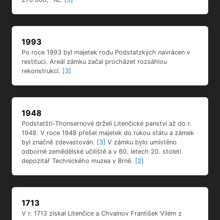
1993
Po roce 1993 byl majetek rodu Podstatzkých navrácen v
restituci. Areál zámku začal procházet rozsáhlou
rekonstrukcí.
[3]
1948
Podstatští-Thonsernové drželi Litenčické panství až do r.
1948. V roce 1948 přešel majetek do rukou státu a zámek
byl značně zdevastován.
[3]
V zámku bylo umístěno
odborné zemědělské učiliště a v 60. letech 20. století
depozitář Technického muzea v Brně.
[2]
1713
V r. 1713 získal Litenčice a Chvalnov František Vilém z