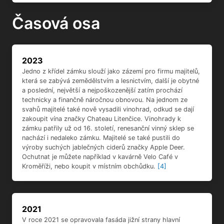
Časová osa
2023
Jedno z křídel zámku slouží jako zázemí pro firmu majitelů,
která se zabývá zemědělstvím a lesnictvím, další je obytné
a poslední, největší a nejpoškozenější zatím prochází
technicky a finančně náročnou obnovou. Na jednom ze
svahů majitelé také nově vysadili vinohrad, odkud se dají
zakoupit vína značky Chateau Litenčice. Vinohrady k
zámku patřily už od 16. století, renesanční vinný sklep se
nachází i nedaleko zámku. Majitelé se také pustili do
výroby suchých jablečných ciderů značky Apple Deer.
Ochutnat je můžete například v kavárně Velo Café v
Kroměříži, nebo koupit v místním obchůdku.
[4]
2021
V roce 2021 se opravovala fasáda jižní strany hlavní