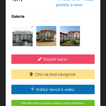
pomsty a moci
Galerie
Doplnit kartu
Chci na bod navigovat
Krátký návod k webu
Klikněte níže na mapě na bod a uložte návštěvu
✅