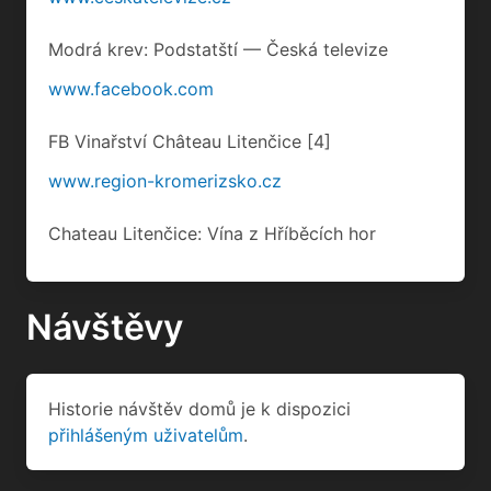
Modrá krev: Podstatští — Česká televize
www.facebook.com
FB Vinařství Château Litenčice
[4]
www.region-kromerizsko.cz
Chateau Litenčice: Vína z Hříběcích hor
Návštěvy
Historie návštěv domů je k dispozici
přihlášeným uživatelům
.