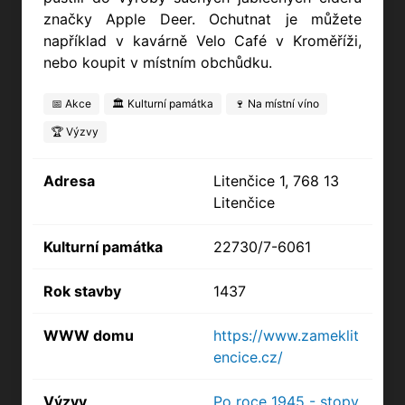
značky Apple Deer. Ochutnat je můžete
například v kavárně Velo Café v Kroměříži,
nebo koupit v místním obchůdku.
📅 Akce
🏛️ Kulturní památka
🍷 Na místní víno
🏆 Výzvy
Adresa
Litenčice 1, 768 13
Litenčice
Kulturní památka
22730/7-6061
Rok stavby
1437
WWW domu
https://www.zameklit
encice.cz/
Výzvy
Po roce 1945 - stopy