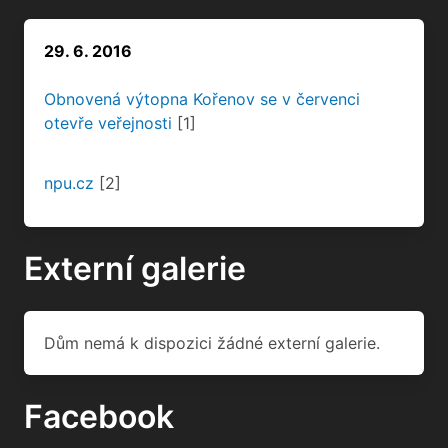
29. 6. 2016
Obnovená výtopna Kořenov se v červenci
otevře veřejnosti
[1]
npu.cz
[2]
Externí galerie
Dům nemá k dispozici žádné externí galerie.
Facebook