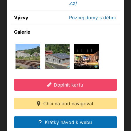
.cz/
Výzvy
Poznej domy s dětmi
Galerie
Doplnit kartu
Chci na bod navigovat
Krátký návod k webu