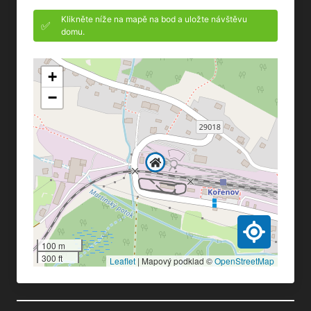
Klikněte níže na mapě na bod a uložte návštěvu
✅
domu.
+
−
100 m
300 ft
Leaflet
|
Mapový podklad ©
OpenStreetMap