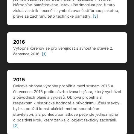
Národního památkového ústavu Patrimonium pro futuro
získal vlastník l ocenění symbolizované stříbrnou plaketou,
právě za záchranu této technické památky.
[3]
2016
Výtopna Kořenov se pro veřejnost slavnostně otevře 2.
července 2016.
[1]
2015
Celková obnova výtopny proběhla mezi srpnem 2015 a
červencem 2016 podle návrhu Ivana Lejčara, který vycházel
z původních plánů a výkresů. Obnova proběhla s
respektem k historické hodnotě a původnímu účelu stavby,
byť za použití konstrukčních metod soudobého
stavitelství, a z pohledu památkové péče jde jednoznačně
o pozitivní krok, který zanikající objekt fakticky zachránil.
[2]