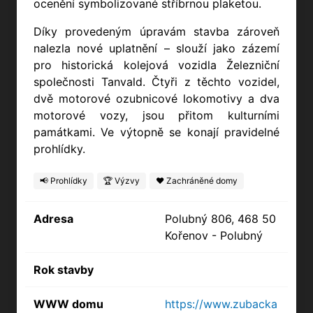
ocenění symbolizované stříbrnou plaketou.
Díky provedeným úpravám stavba zároveň
nalezla nové uplatnění – slouží jako zázemí
pro historická kolejová vozidla Železniční
společnosti Tanvald. Čtyři z těchto vozidel,
dvě motorové ozubnicové lokomotivy a dva
motorové vozy, jsou přitom kulturními
památkami. Ve výtopně se konají pravidelné
prohlídky.
📢 Prohlídky
🏆 Výzvy
❤️ Zachráněné domy
Adresa
Polubný 806, 468 50
Kořenov - Polubný
Rok stavby
WWW domu
https://www.zubacka