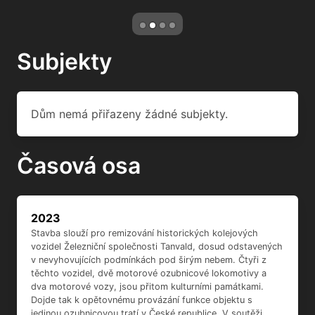
Subjekty
Dům nemá přiřazeny žádné subjekty.
Časová osa
2023
Stavba slouží pro remizování historických kolejových
vozidel Železniční společnosti Tanvald, dosud odstavených
v nevyhovujících podmínkách pod širým nebem. Čtyři z
těchto vozidel, dvě motorové ozubnicové lokomotivy a
dva motorové vozy, jsou přitom kulturními památkami.
Dojde tak k opětovnému provázání funkce objektu s
jedinou ozubnicovou tratí v České republice. V soutěži