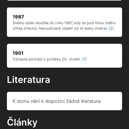
1987
Svému účelu sloužila do roku 1987, kdy se pod tíhou sněhu
zřítila střecha. Nevyužívaný objekt od té doby chátral.
[2]
1901
Výtopna pochází z počátku 20. století.
[1]
Literatura
K domu nění k dispozici žádná literatura.
Články