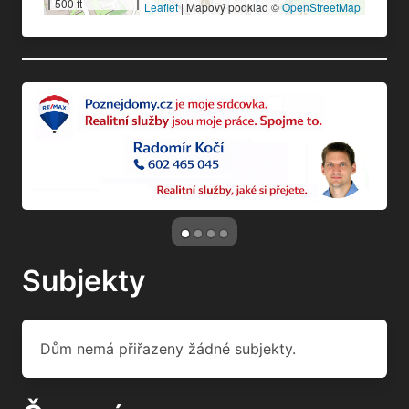
500 ft
Leaflet
|
Mapový podklad ©
OpenStreetMap
Subjekty
Dům nemá přiřazeny žádné subjekty.