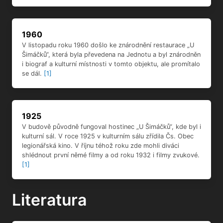
1960
V listopadu roku 1960 došlo ke znárodnění restaurace „U
Šimáčků“, která byla převedena na Jednotu a byl znárodněn
i biograf a kulturní místnosti v tomto objektu, ale promítalo
se dál.
[1]
1925
V budově původně fungoval hostinec „U Šimáčků“, kde byl i
kulturní sál. V roce 1925 v kulturním sálu zřídila Čs. Obec
legionářská kino. V říjnu téhož roku zde mohli diváci
shlédnout první němé filmy a od roku 1932 i filmy zvukové.
[1]
Literatura