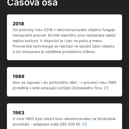
Časová osa
2018
Od poloviny roku 2018 v rekonstruovaném objektu funguje
restaurační pivovar. Kromě vlastního piva restaurace nabízí
teplou kuchyni, k dispozici je i pec na pizzu a maso.
Pivovarská technologie se nachází ve spodní části objektu
a od restaurace je oddělena prosklenou stěnou.
1989
Kino se zapsalo i do politického dění - v prosinci roku 1989
proběhla v kině ustavující schůze Občanského fóra.
[1]
1963
V roce 1963 bylo místní kino rekonstruováno na širokoúhlé
promítání - adaptace stála 260 000 Kč.
[1]