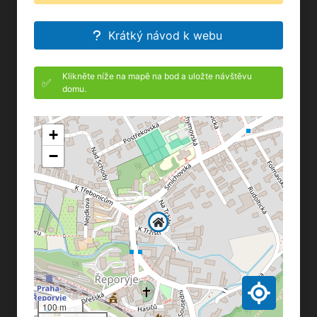
Krátký návod k webu
Klikněte níže na mapě na bod a uložte návštěvu
✅
domu.
+
−
100 m