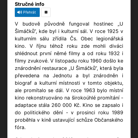
Stručné info
Přehrát
V budově původně fungoval hostinec „U
Šimáčků“, kde byl i kulturní sál. V roce 1925 v
kulturním sálu zřídila Čs. Obec legionářská
kino. V říjnu téhož roku zde mohli diváci
shlédnout první němé filmy a od roku 1932 i
filmy zvukové. V listopadu roku 1960 došlo ke
znárodnění restaurace „U Šimáčků“, která byla
převedena na Jednotu a byl znárodněn i
biograf a kulturní místnosti v tomto objektu,
ale promítalo se dál. V roce 1963 bylo místní
kino rekonstruováno na širokoúhlé promítání -
adaptace stála 260 000 Kč. Kino se zapsalo i
do politického dění - v prosinci roku 1989
proběhla v kině ustavující schůze Občanského
fóra.