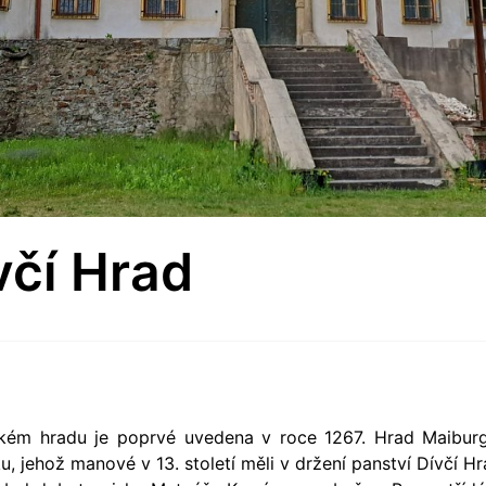
čí Hrad
ckém hradu je poprvé uvedena v roce 1267. Hrad Maiburg 
 jehož manové v 13. století měli v držení panství Dívčí H