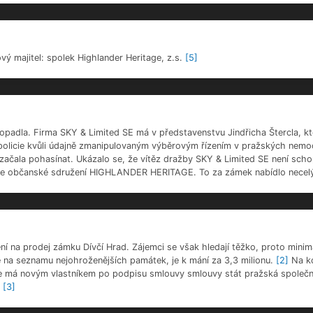
ucké
- Vlastník
em. Komentované prohlídky zámku proběhnou v sobotu a neděli 14. a 15. z
edinečnou možnost poprvé si prohlédnout prohlédnout zámek Dívčí Hrad ne
vý majitel: spolek Highlander Heritage, z.s.
[5]