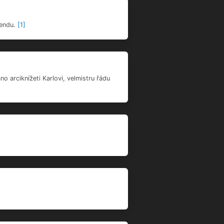
mendu.
[1]