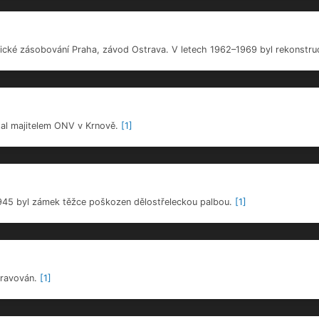
ropadla. Firma SKY & Limited SE má v představenstvu Jindřicha Štercla, kte
t policie kvůli údajně zmanipulovaným výběrovým řízením v pražských nemo
začala pohasínat. Ukázalo se, že vítěz dražby SKY & Limited SE není sc
 je občanské sdružení HIGHLANDER HERITAGE. To za zámek nabídlo necelý
ní na prodej zámku Dívčí Hrad. Zájemci se však hledají těžko, proto minim
je na seznamu nejohroženějších památek, je k mání za 3,3 milionu.
[2]
Na ko
se má novým vlastníkem po podpisu smlouvy smlouvy stát pražská společn
.
[3]
ické zásobování Praha, závod Ostrava. V letech 1962–1969 byl rekonstr