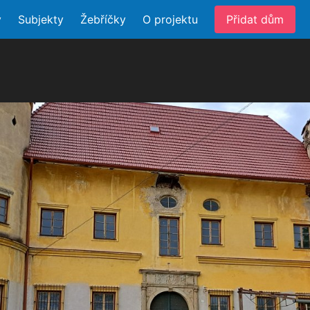
y
Subjekty
Žebříčky
O projektu
Přidat dům