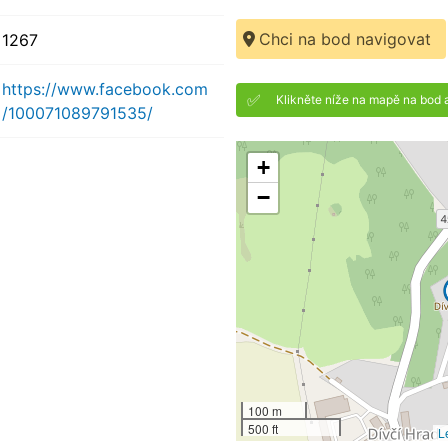
Chci na bod navigovat
1267
https://www.facebook.com
✅
Klikněte níže na mapě na bod 
/100071089791535/
+
−
100 m
500 ft
L