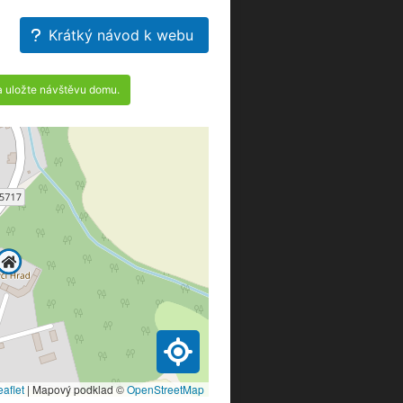
Krátký návod k webu
a uložte návštěvu domu.
eaflet
|
Mapový podklad ©
OpenStreetMap