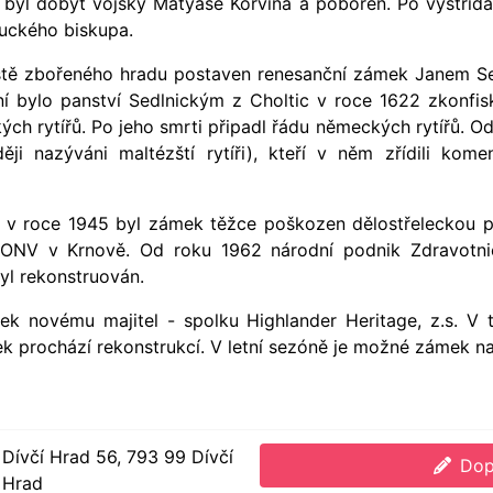
4 byl dobyt vojsky Matyáše Korvína a pobořen. Po vystřídán
ouckého biskupa.
stě zbořeného hradu postaven renesanční zámek Janem Sed
 bylo panství Sedlnickým z Choltic v roce 1622 zkonfis
kých rytířů. Po jeho smrti připadl řádu německých rytířů. 
ději nazýváni maltézští rytíři), kteří v něm zřídili ko
 v roce 1945 byl zámek těžce poškozen dělostřeleckou p
m ONV v Krnově. Od roku 1962 národní podnik Zdravotni
yl rekonstruován.
ek novému majitel - spolku Highlander Heritage, z.s. V 
k prochází rekonstrukcí. V letní sezóně je možné zámek nav
Dívčí Hrad 56, 793 99 Dívčí
Dop
Hrad