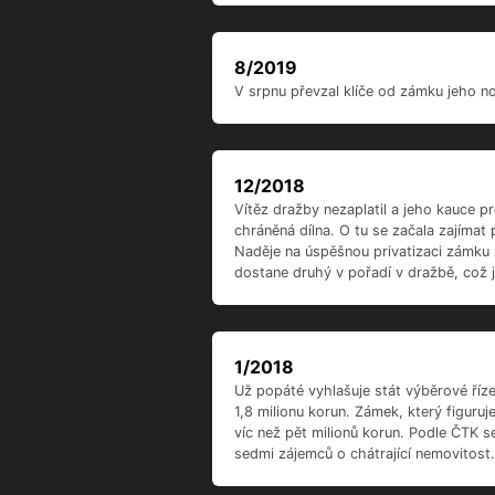
Subjekty
Arcibiskupství olomo
Časová osa
9/2019
Zámek Dívčí hrad se poprvé otevře lid
hodin. V těchto dnech má veřejnost j
8/2019
V srpnu převzal klíče od zámku jeho no