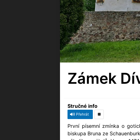
Zámek Dív
Stručné info
Přehrát
První písemní zmínka o goti
biskupa Bruna ze Schauenburku,