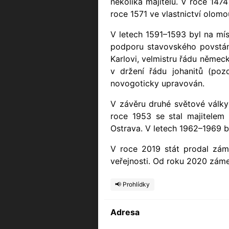
několika majitelů. V roce 147
roce 1571 ve vlastnictví olom
V letech 1591–1593 byl na mí
podporu stavovského povstání
Karlovi, velmistru řádu němec
v držení řádu johanitů (poz
novogoticky upravován.
V závěru druhé světové války
roce 1953 se stal majitele
Ostrava. V letech 1962–1969 b
V roce 2019 stát prodal zám
veřejnosti. Od roku 2020 záme
📢 Prohlídky
Adresa