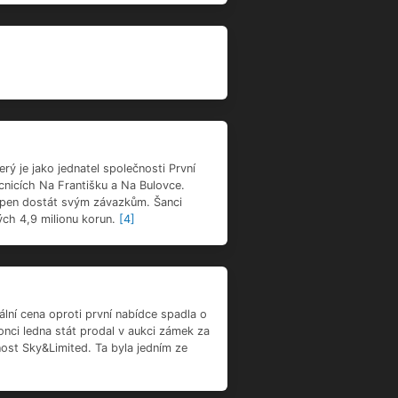
áří vždy v celou hodinu od 10 do 15
jen zvenčí.
[5]