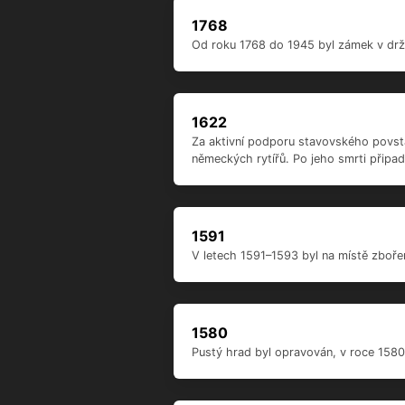
1953
Po provizorní opravě v roce 1953 se s
1945
V závěru druhé světové války v roce 
1837
V roce 1837 byl zámek novogoticky u
1768
Od roku 1768 do 1945 byl zámek v držení