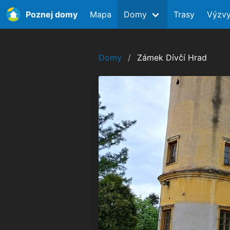
Poznej domy
Mapa
Domy
Trasy
Výzv
Domy
Zámek Dívčí Hrad