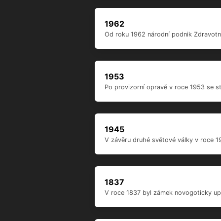
12/2018
Vítěz dražby nezaplatil a jeho kauce p
chráněná dílna. O tu se začala zajíma
Naděje na úspěšnou privatizaci zámku 
dostane druhý v pořadí v dražbě, což
1/2018
Už popáté vyhlašuje stát výběrové říze
1,8 milionu korun. Zámek, který figuru
víc než pět milionů korun. Podle ČTK 
sedmi zájemců o chátrající nemovitost
1962
Od roku 1962 národní podnik Zdravotn