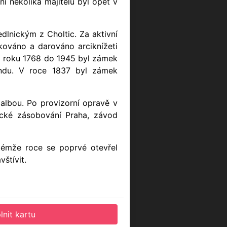
í několika majitelů byl opět v
lnickým z Choltic. Za aktivní
kováno a darováno arciknížeti
Od roku 1768 do 1945 byl zámek
mendu. V roce 1837 byl zámek
albou. Po provizorní opravě v
cké zásobování Praha, závod
témže roce se poprvé otevřel
štívit.
lnit kartu