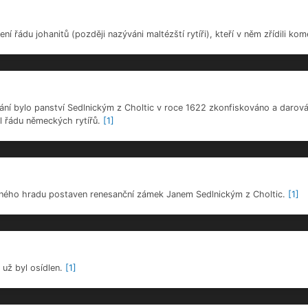
tal majitelem ONV v Krnově.
[1]
1945 byl zámek těžce poškozen dělostřeleckou palbou.
[1]
pravován.
[1]
 řádu johanitů (později nazýváni maltézští rytíři), kteří v něm zřídili ko