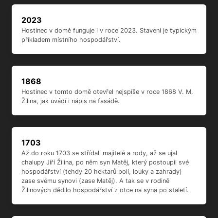
2023
Hostinec v domě funguje i v roce 2023. Stavení je typickým
příkladem místního hospodářství.
1868
Hostinec v tomto domě otevřel nejspíše v roce 1868 V. M.
Žilina, jak uvádí i nápis na fasádě.
1703
Až do roku 1703 se střídali majitelé a rody, až se ujal
chalupy Jiří Žilina, po něm syn Matěj, který postoupil své
hospodářství (tehdy 20 hektarů polí, louky a zahrady)
zase svému synovi (zase Matěj). A tak se v rodině
Žilinových dědilo hospodářství z otce na syna po staletí.