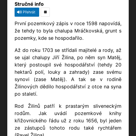
Stručné info
Přehrát
První pozemkový zápis v roce 1598 napovídá,
že tehdy to byla chalupa Mráčkovská, grunt s
pozemky, kde se hospodařilo.
Až do roku 1703 se střídali majitelé a rody, až
se ujal chalupy Jiří Žilina, po něm syn Matěj,
který postoupil své hospodářství (tehdy 20
hektarů polí, louky a zahrady) zase svému
synovi (zase Matěj). A tak se v rodině
Žilinových dědilo hospodářství z otce na syna
po staletí.
Rod Žilinů patří k prastarým sliveneckým
rodům. Jak uvádí pozemkové knihy
křižovnického řádu už z roku 1656, byl jeden
ze zástupců tohoto rodu také rychtářem
(Pavel Žilina).