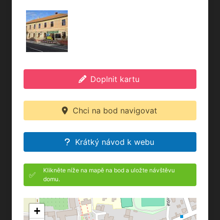
Doplnit kartu
Chci na bod navigovat
Krátký návod k webu
Klikněte níže na mapě na bod a uložte návštěvu
✅
domu.
+