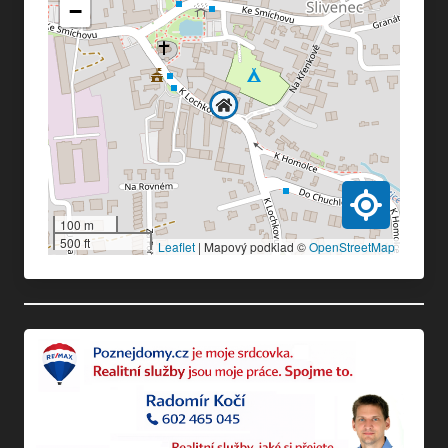
−
100 m
500 ft
Leaflet
|
Mapový podklad ©
OpenStreetMap