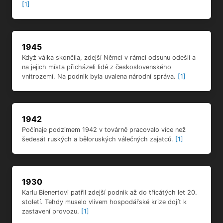
[1]
1945
Když válka skončila, zdejší Němci v rámci odsunu odešli a
na jejich místa přicházeli lidé z československého
vnitrozemí. Na podnik byla uvalena národní správa.
[1]
1942
Počínaje podzimem 1942 v továrně pracovalo více než
šedesát ruských a běloruských válečných zajatců.
[1]
1930
Karlu Bienertovi patřil zdejší podnik až do třicátých let 20.
století. Tehdy muselo vlivem hospodářské krize dojít k
zastavení provozu.
[1]