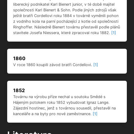
liberecký podnikatel Karl Bienert junior, v té době majitel
společnosti Karl Bienert & Sohn. Podle jiných zdrojů však
ještě bratři Cordellovi roku 1884 v továrně vyměnili pohon
z vodního kola na parní pocházející z kotle od společnosti
Ringhoffer. Následně Bienert továrnu přestavěl podle plánů
stavitele Josefa Niessera, které zpracoval roku 1882.
[1]
1860
V roce 1860 koupili závod bratři Cordellovi.
[1]
1852
Továrnu na výrobu příze nechal u soutoku Smědé s
Hájeným potokem roku 1852 vybudovat Ignaz Lange.
Zájezdní hostinec, jenž s továrnou sousedil, přestavěl na
kanceláře a na byty pro nové zaměstnance.
[1]