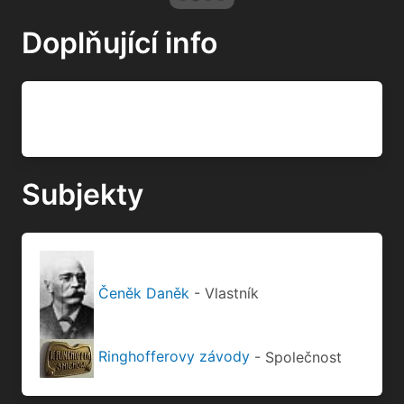
Doplňující info
Subjekty
Čeněk Daněk
- Vlastník
Ringhofferovy závody
- Společnost