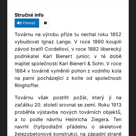
Stručné info
Přehrát
Továrnu na výrobu příze tu nechal roku 1852
vybudovat Ignaz Lange.
V roce 1860 koupili
závod bratři Cordellovi, v roce 1
882 liberecký
podnikatel Karl Bienert junior, v té době
majitel společnosti Karl Bienert & Sohn. V roce
1884 v továrně vyměnili pohon z vodního kola
na parní pocházející z kotle od společnosti
Ringhoffer.
Továrnu však postihl požár, který ji na
začátku 20. století srovnal se zemí.
Roku 1913
proběhla výstavba nových továrních objektů,
a to podle návrhu Heinricha Ziegera. Ten
navrhl čtyřpodlažní přádelnu o skeletové
železobetonové konstrukci, na západní straně