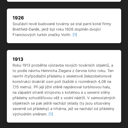
1926
Součástí nově budované továrny se stal parní kotel firmy
Breitfeld–Daněk, jenž byl roku 1926 doplněn dvojicí
Francisových turbín značky Voith.
[1]
1913
Roku 1913 proběhla výstavba nových továrních objektů, a
to podle návrhu Heinricha Ziegera z června toho roku. Ten
navrhl čtyřpodlažní přádelnu o skeletové železobetonové
konstrukci dvakrát osm polí (každé o rozměrech 4,08 na
7,15 metru). Při její jižní stěně naplánoval turbínovou halu,
na západní straně strojovnu s kotelnou a u severní stěny
přádelny schodišťovou věž s vodní nádrží. V samostatných
objektech se pak ještě nachází sklady (ty jsou situovány
severně od přádelny) a trhárna, jež se nachází od přádelny
východním směrem.
[1]