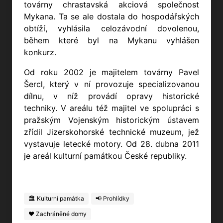
továrny chrastavská akciová společnost
Mykana. Ta se ale dostala do hospodářských
obtíží, vyhlásila celozávodní dovolenou,
během které byl na Mykanu vyhlášen
konkurz.
Od roku 2002 je majitelem továrny Pavel
Šercl, který v ní provozuje specializovanou
dílnu, v níž provádí opravy historické
techniky. V areálu též majitel ve spolupráci s
pražským Vojenským historickým ústavem
zřídil Jizerskohorské technické muzeum, jež
vystavuje letecké motory.
Od 28. dubna 2011
je areál kulturní památkou České republiky.
🏛️ Kulturní památka
📢 Prohlídky
❤️ Zachráněné domy