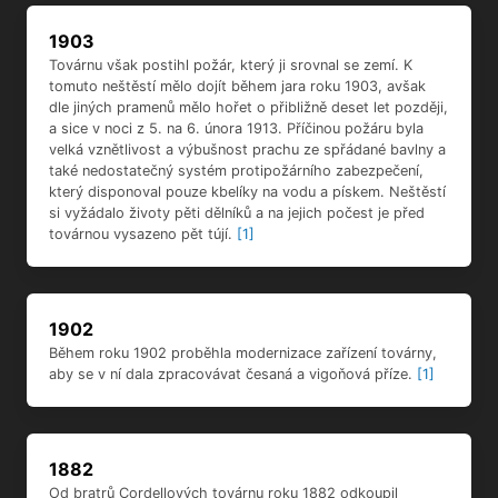
1903
Továrnu však postihl požár, který ji srovnal se zemí. K
tomuto neštěstí mělo dojít během jara roku 1903, avšak
dle jiných pramenů mělo hořet o přibližně deset let později,
a sice v noci z 5. na 6. února 1913. Příčinou požáru byla
velká vznětlivost a výbušnost prachu ze spřádané bavlny a
také nedostatečný systém protipožárního zabezpečení,
který disponoval pouze kbelíky na vodu a pískem. Neštěstí
si vyžádalo životy pěti dělníků a na jejich počest je před
továrnou vysazeno pět tújí.
[1]
1902
Během roku 1902 proběhla modernizace zařízení továrny,
aby se v ní dala zpracovávat česaná a vigoňová příze.
[1]
1882
Od bratrů Cordellových továrnu roku 1882 odkoupil