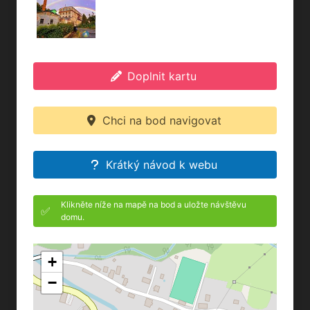
Doplnit kartu
Chci na bod navigovat
Krátký návod k webu
Klikněte níže na mapě na bod a uložte návštěvu
✅
domu.
+
−