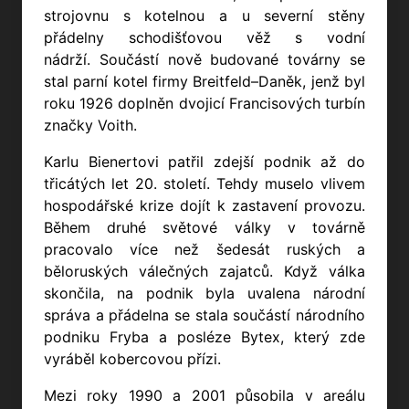
strojovnu s kotelnou a u severní stěny
přádelny schodišťovou věž s vodní
nádrží.
Součástí nově budované továrny se
stal parní kotel firmy Breitfeld–Daněk, jenž byl
roku 1926 doplněn dvojicí Francisových turbín
značky Voith.
Karlu Bienertovi patřil zdejší podnik až do
třicátých let 20. století. Tehdy muselo vlivem
hospodářské krize dojít k zastavení provozu.
Během druhé světové války
v továrně
pracovalo více než šedesát ruských a
běloruských válečných zajatců.
Když válka
skončila, na podnik byla uvalena národní
správa a
přádelna se stala součástí národního
podniku Fryba a posléze Bytex, který zde
vyráběl kobercovou přízi.
Mezi roky 1990 a 2001 působila v areálu