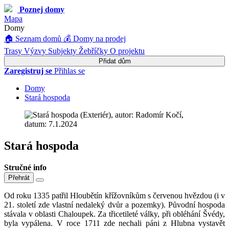
Poznej domy
Mapa
Domy
🏠 Seznam domů
💰 Domy na prodej
Trasy
Výzvy
Subjekty
Žebříčky
O projektu
Přidat dům
Zaregistruj se
Přihlas se
Domy
Stará hospoda
Stará hospoda
Stručné info
Přehrát
Od roku 1335 patřil Hloubětín křížovníkům s červenou hvězdou (i v
21. století zde vlastní nedaleký dvůr a pozemky). Původní hospoda
stávala v oblasti Chaloupek. Za třicetileté války, při obléhání Švédy,
byla vypálena. V roce 1711 zde nechali páni z Hlubna vystavět