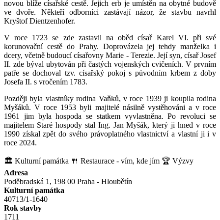
novou blíže císařské cestě. Jejich erb je umístěn na obytné budově
ve dvoře. Někteří odborníci zastávají názor, že stavbu navrhl
Kryštof Dientzenhofer.
V roce 1723 se zde zastavil na oběd císař Karel VI. při své
korunovační cestě do Prahy. Doprovázela jej tehdy manželka i
dcery, včetně budoucí císařovny Marie - Terezie. Její syn, císař Josef
II. zde býval ubytován při častých vojenských cvičeních. V prvním
patře se dochoval tzv. císařský pokoj s původním krbem z doby
Josefa II. s vročením 1783.
Později byla vlastníky rodina Vaňků, v roce 1939 ji koupila rodina
Myšáků. V roce 1953 byli majitelé násilně vystěhováni a v roce
1961 jim byla hospoda se statkem vyvlastněna. Po revoluci se
majitelem Staré hospody stal Ing. Jan Myšák, který ji hned v roce
1990 získal zpět do svého právoplatného vlastnictví a vlastní ji i v
roce 2024.
🏛️ Kulturní památka
🍴 Restaurace - vím, kde jím
🏆 Výzvy
Adresa
Poděbradská 1, 198 00 Praha - Hloubětín
Kulturní památka
40713/1-1640
Rok stavby
1711