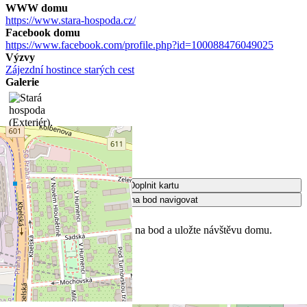
WWW domu
https://www.stara-hospoda.cz/
Facebook domu
https://www.facebook.com/profile.php?id=100088476049025
Výzvy
Zájezdní hostince starých cest
Galerie
Doplnit kartu
Chci na bod navigovat
Krátký návod k webu
✅
Klikněte níže na mapě na bod a uložte návštěvu domu.