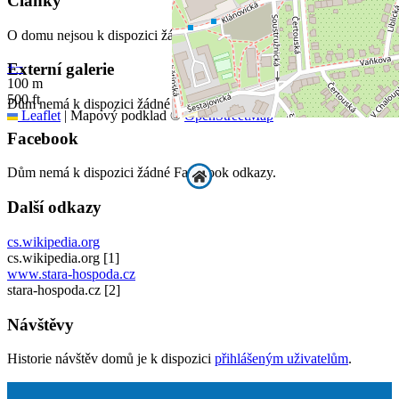
Články
O domu nejsou k dispozici žádné články.
+
−
Externí galerie
100 m
500 ft
Dům nemá k dispozici žádné externí galerie.
Leaflet
|
Mapový podklad ©
OpenStreetMap
Facebook
Dům nemá k dispozici žádné Facebook odkazy.
Další odkazy
cs.wikipedia.org
cs.wikipedia.org
[1]
www.stara-hospoda.cz
stara-hospoda.cz
[2]
Návštěvy
Historie návštěv domů je k dispozici
přihlášeným uživatelům
.