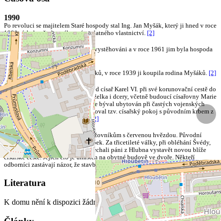
1990
Po revoluci se majitelem Staré hospody stal Ing. Jan Myšák, který ji hned v roce
1990 získal zpět do svého právoplatného vlastnictví.
[2]
1953
V roce 1953 byli majitelé násilně vystěhováni a v roce 1961 jim byla hospoda
se statkem vyvlastněna.
[2]
1939
Později byla vlastníky rodina Vaňků, v roce 1939 ji koupila rodina Myšáků.
[2]
1723
V roce 1723 se zde zastavil na oběd císař Karel VI. při své korunovační cestě do
Prahy. Doprovázela jej tehdy manželka i dcery, včetně budoucí císařovny Marie
- Terezie. Její syn, císař Josef II. zde býval ubytován při častých vojenských
cvičeních. V prvním patře se dochoval tzv. císařský pokoj s původním krbem z
doby Josefa II. s vročením 1783.
[2]
1711
Od roku 1335 patřil Hloubětín křížovníkům s červenou hvězdou. Původní
hospoda stávala v oblasti Chaloupek. Za třicetileté války, při obléhání Švédy,
byla vypálena. V roce 1711 zde nechali páni z Hlubna vystavět novou blíže
císařské cestě. Jejich erb je umístěn na obytné budově ve dvoře. Někteří
odborníci zastávají názor, že stavbu navrhl Kryštof Dientzenhofer.
[1]
[2]
Literatura
K domu nění k dispozici žádná literatura.