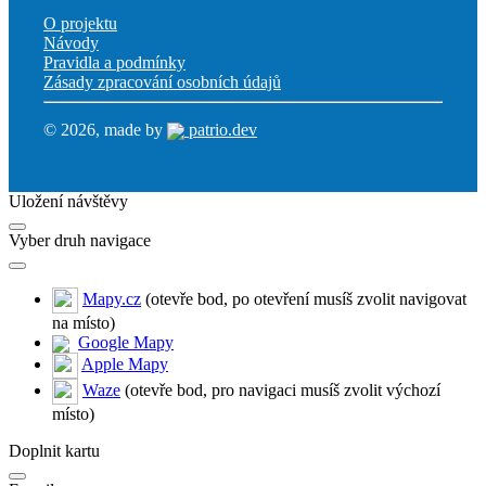
O projektu
Návody
Pravidla a podmínky
Zásady zpracování osobních údajů
© 2026, made by
patrio.dev
Uložení návštěvy
Vyber druh navigace
Mapy.cz
(otevře bod, po otevření musíš zvolit navigovat
na místo)
Google Mapy
Apple Mapy
Waze
(otevře bod, pro navigaci musíš zvolit výchozí
místo)
Doplnit kartu