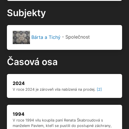
Subjekty
Bárta a Tichý
- Společnost
Časová osa
2024
V roce 2024 je zároveň vila nabízená na prodej.
[2]
1994
V roce 1994 vilu koupila paní Renata Škabroudová s
manželem Pavlem, kteří se pustili do postupné záchrany,