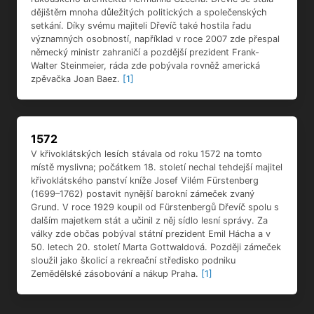
dějištěm mnoha důležitých politických a společenských
setkání. Díky svému majiteli Dřevíč také hostila řadu
významných osobností, například v roce 2007 zde přespal
německý ministr zahraničí a pozdější prezident Frank-
Walter Steinmeier, ráda zde pobývala rovněž americká
zpěvačka Joan Baez.
[1]
1572
V křivoklátských lesích stávala od roku 1572 na tomto
místě myslivna; počátkem 18. století nechal tehdejší majitel
křivoklátského panství kníže Josef Vilém Fürstenberg
(1699–1762) postavit nynější barokní zámeček zvaný
Grund. V roce 1929 koupil od Fürstenbergů Dřevíč spolu s
dalším majetkem stát a učinil z něj sídlo lesní správy. Za
války zde občas pobýval státní prezident Emil Hácha a v
50. letech 20. století Marta Gottwaldová. Později zámeček
sloužil jako školicí a rekreační středisko podniku
Zemědělské zásobování a nákup Praha.
[1]