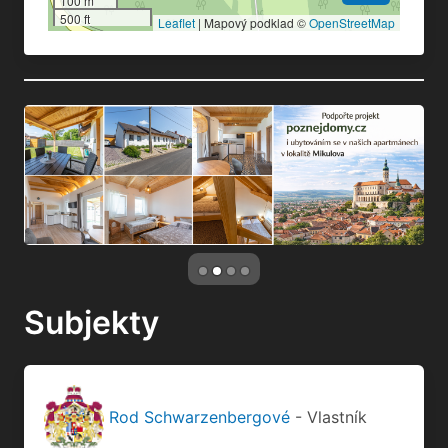
100 m
500 ft
Leaflet
|
Mapový podklad ©
OpenStreetMap
Subjekty
Rod Schwarzenbergové
- Vlastník