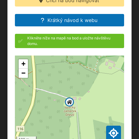
Chci na bod navigovat
Krátký návod k webu
Klikněte níže na mapě na bod a uložte návštěvu
✅
domu.
+
−