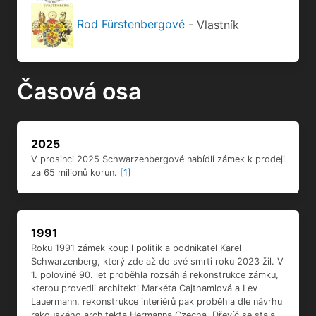
Rod Fürstenbergové
- Vlastník
Časová osa
2025
V prosinci 2025 Schwarzenbergové nabídli zámek k prodeji
za 65 milionů korun.
[1]
1991
Roku 1991 zámek koupil politik a podnikatel Karel
Schwarzenberg, který zde až do své smrti roku 2023 žil. V
1. polovině 90. let proběhla rozsáhlá rekonstrukce zámku,
kterou provedli architekti Markéta Cajthamlová a Lev
Lauermann, rekonstrukce interiérů pak proběhla dle návrhu
rakouského architekta Hermanna Czecha. Dřevíč se stala