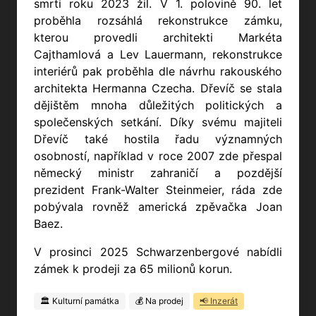
smrti roku 2023 žil. V 1. polovině 90. let
proběhla rozsáhlá rekonstrukce zámku,
kterou provedli architekti Markéta
Cajthamlová a Lev Lauermann, rekonstrukce
interiérů pak proběhla dle návrhu rakouského
architekta Hermanna Czecha. Dřevíč se stala
dějištěm mnoha důležitých politických a
společenských setkání. Díky svému majiteli
Dřevíč také hostila řadu významných
osobností, například v roce 2007 zde přespal
německý ministr zahraničí a pozdější
prezident Frank-Walter Steinmeier, ráda zde
pobývala rovněž americká zpěvačka Joan
Baez.
V prosinci 2025 Schwarzenbergové nabídli
zámek k prodeji za 65 milionů korun.
🏛️ Kulturní památka
💰 Na prodej
📢 Inzerát