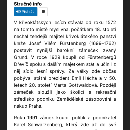
Stručné info
Přehrát
V křivoklátských lesích stávala od roku 1572
na tomto místě myslivna; počátkem 18. století
nechal tehdejší majitel křivoklátského panství
kníže Josef Vilém Fürstenberg (1699–1762)
postavit nynější barokní zámeček zvaný
Grund. V roce 1929 koupil od Fürstenbergů
Dřevíč spolu s dalším majetkem stát a učinil z
něj sídlo lesní správy. Za války zde občas
pobýval státní prezident Emil Hácha a v 50.
letech 20. století Marta Gottwaldová. Později
zámeček sloužil jako školicí a rekreační
středisko podniku Zemědělské zásobování a
nákup Praha.
Roku 1991 zámek koupil politik a podnikatel
Karel Schwarzenberg, který zde až do své