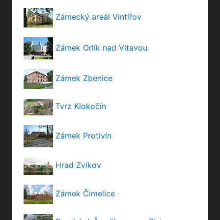
Zámecký areál Vintířov
Zámek Orlík nad Vltavou
Zámek Zbenice
Tvrz Klokočín
Zámek Protivín
Hrad Zvíkov
Zámek Čimelice