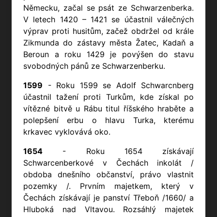
Německu, začal se psát ze Schwarzenberka.
V letech 1420 – 1421 se účastnil válečných
výprav proti husitům, začež obdržel od krále
Zikmunda do zástavy města Žatec, Kadaň a
Beroun a roku 1429 je povýšen do stavu
svobodných pánů ze Schwarzenberku.
1599
- Roku 1599 se Adolf Schwarcnberg
účastnil tažení proti Turkům, kde získal po
vítězné bitvě u Rábu titul říšského hraběte a
polepšení erbu o hlavu Turka, kterému
krkavec vyklovává oko.
1654
- Roku 1654 získávají
Schwarcenberkové v Čechách inkolát /
obdoba dnešního občanství, právo vlastnit
pozemky /. Prvním majetkem, který v
Čechách získávají je panství Třeboň /1660/ a
Hluboká nad Vltavou. Rozsáhlý majetek