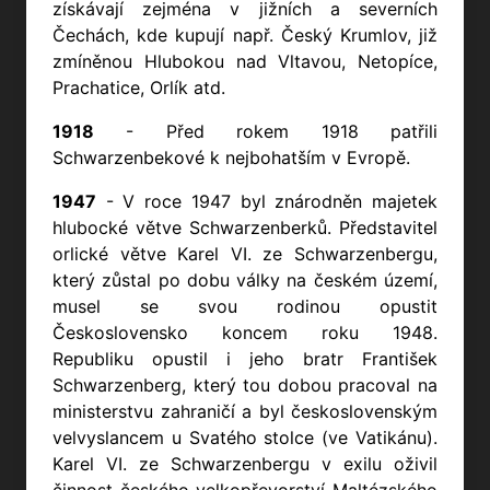
získávají zejména v jižních a severních
Čechách, kde kupují např. Český Krumlov, již
zmíněnou Hlubokou nad Vltavou, Netopíce,
Prachatice, Orlík atd.
1918
- Před rokem 1918 patřili
Schwarzenbekové k nejbohatším v Evropě.
1947
- V roce 1947 byl znárodněn majetek
hlubocké větve Schwarzenberků. Představitel
orlické větve Karel VI. ze Schwarzenbergu,
který zůstal po dobu války na českém území,
musel se svou rodinou opustit
Československo koncem roku 1948.
Republiku opustil i jeho bratr František
Schwarzenberg, který tou dobou pracoval na
ministerstvu zahraničí a byl československým
velvyslancem u Svatého stolce (ve Vatikánu).
Karel VI. ze Schwarzenbergu v exilu oživil
činnost českého velkopřevorství Maltézského