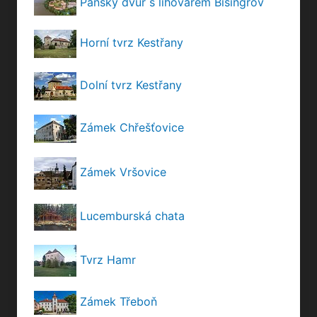
Panský dvůr s lihovarem Bisingrov
Horní tvrz Kestřany
Dolní tvrz Kestřany
Zámek Chřešťovice
Zámek Vršovice
Lucemburská chata
Tvrz Hamr
Zámek Třeboň