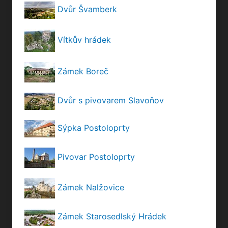
Dvůr Švamberk
Vítkův hrádek
Zámek Boreč
Dvůr s pivovarem Slavoňov
Sýpka Postoloprty
Pivovar Postoloprty
Zámek Nalžovice
Zámek Starosedlský Hrádek