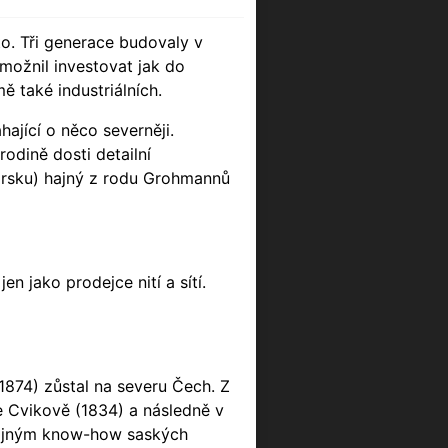
o. Tři generace budovaly v
možnil investovat jak do
ě také industriálních.
ající o něco severněji.
odině dosti detailní
carsku) hajný z rodu Grohmannů
n jako prodejce nití a sítí.
1874) zůstal na severu Čech. Z
e Cvikově (1834) a následně v
 tajným know-how saských