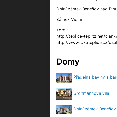
Dolní zámek Benešov nad Plou
Zámek Vidim
zdroj:
http://teplice-teplitz.net/c
http://www.lokoteplice.cz/os
Domy
Přádelna bavlny a ba
Grohmannova vila
Dolní zámek Benešov 