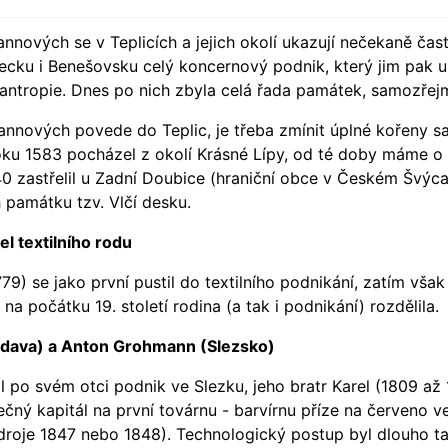
nových se v Teplicích a jejich okolí ukazují nečekaně čast
tecku i Benešovsku celý koncernový podnik, který jim pak u
ilantropie. Dnes po nich zbyla celá řada památek, samozřejm
nnových povede do Teplic, je třeba zmínit úplné kořeny sah
oku 1583 pocházel z okolí Krásné Lípy, od té doby máme o r
40 zastřelil u Zadní Doubice (hraniční obce v Českém Švý
h památku tzv. Vlčí desku.
l textilního rodu
) se jako první pustil do textilního podnikání, zatím však je
 na počátku 19. století rodina (a tak i podnikání) rozdělila.
ndava) a Anton Grohmann (Slezsko)
po svém otci podnik ve Slezku, jeho bratr Karel (1809 až 
čný kapitál na první továrnu - barvírnu příze na červeno v
 zdroje 1847 nebo 1848). Technologický postup byl dlouho