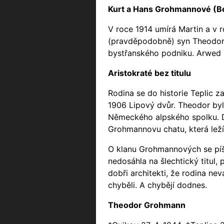
Kurt a Hans Grohmannové (B
V roce 1914 umírá Martin a v 
(pravděpodobně) syn Theodora 
bystřanského podniku. Arwed 
Aristokraté bez titulu
Rodina se do historie Teplic 
1906 Lipový dvůr. Theodor byl
Německého alpského spolku. Dí
Grohmannovu chatu, která leží
O klanu Grohmannových se píše
nedosáhla na šlechtický titul, 
dobři architekti, že rodina ne
chyběli. A chybějí dodnes.
Theodor Grohmann