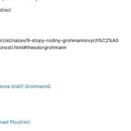
čnicí
lanky/cist/nazev/9-stopy-rodiny-grohmannovych%C2%A0
obnosti.html#theodorgrohmann
revna bratří Grohmannů
nad Ploučnicí