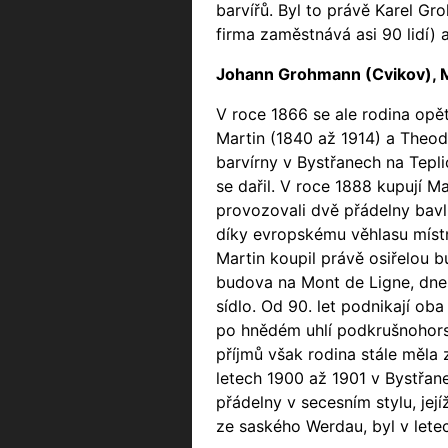
barvířů. Byl to právě Karel Gr
firma zaměstnává asi 90 lidí) a
Johann Grohmann (Cvikov), 
V roce 1866 se ale rodina opět
Martin (1840 až 1914) a Theod
barvírny v Bystřanech na Tepli
se dařil. V roce 1888 kupují 
provozovali dvě přádelny bavln
díky evropskému věhlasu místn
Martin koupil právě osiřelou 
budova na Mont de Ligne, dne
sídlo. Od 90. let podnikají oba
po hnědém uhlí podkrušnohorsk
příjmů však rodina stále měla 
letech 1900 až 1901 v Bystřan
přádelny v secesním stylu, je
ze saského Werdau, byl v letec